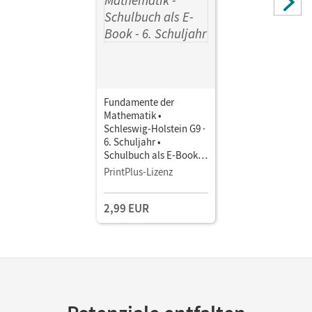
Fundamente der
Mathematik •
Schleswig-Holstein G9 ·
6. Schuljahr •
Schulbuch als E-Book
Mit Medien
PrintPlus-Lizenz
2,99 EUR