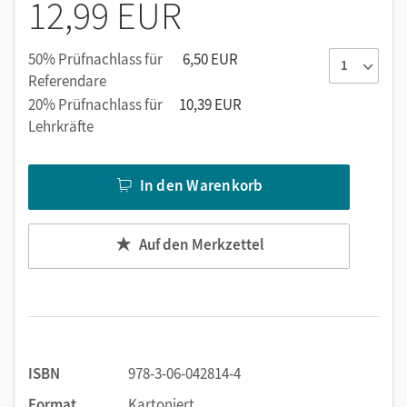
12,99 EUR
Unser Tipp:
Dieses Arbeitsheft gibt es auch mit interaktiven
Übungen. Setzen Sie es in Ihrer Klasse ein – für mehr
50% Prüfnachlass für
6,50 EUR
Motivation und nachhaltigen Lernerfolg.
Referendare
20% Prüfnachlass für
10,39 EUR
Lehrkräfte
In den Warenkorb
Auf den Merkzettel
ISBN
978-3-06-042814-4
Format
Kartoniert