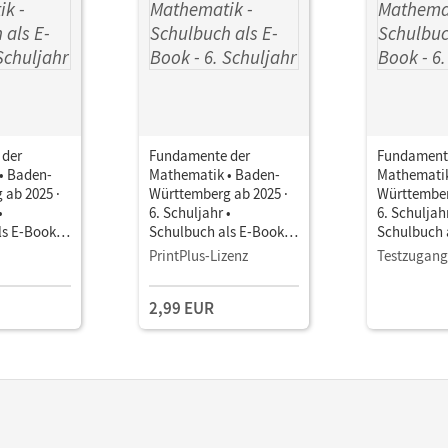
 der
Fundamente der
Fundament
• Baden-
Mathematik • Baden-
Mathematik
 ab 2025 ·
Württemberg ab 2025 ·
Württember
•
6. Schuljahr •
6. Schuljahr
ls E-Book
Schulbuch als E-Book
Schulbuch 
Mit Medien
Mit Medien
PrintPlus-Lizenz
Testzugang
2,99 EUR