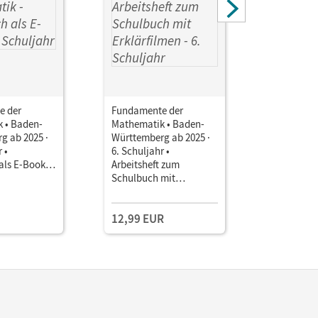
e der
Fundamente der
Fundamen
 • Baden-
Mathematik • Baden-
Mathemati
g ab 2025 ·
Württemberg ab 2025 ·
Württembe
 •
6. Schuljahr •
6. Schulja
als E-Book
Arbeitsheft zum
Unterrich
Schulbuch mit
Book mit
Einzellize
Erklärfilmen Mit
Lehrkräft
eingelegten Lösungen
und Planu
12,99 EUR
29,00 E