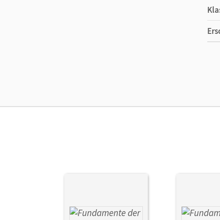
Kla
Ers
Ma
Ver