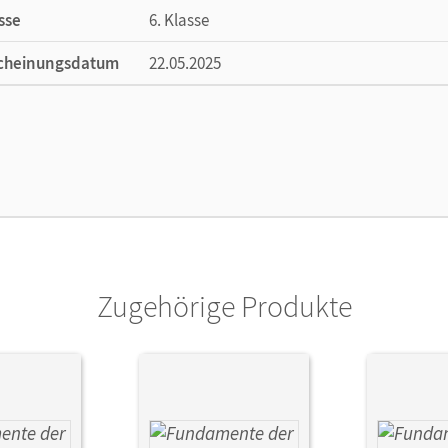
sse
6. Klasse
cheinungsdatum
22.05.2025
ße
Länge: 29,7 cm, Breite: 21 cm, Höhe: 0,7 cm
lag
Cornelsen Verlag
Zugehörige Produkte