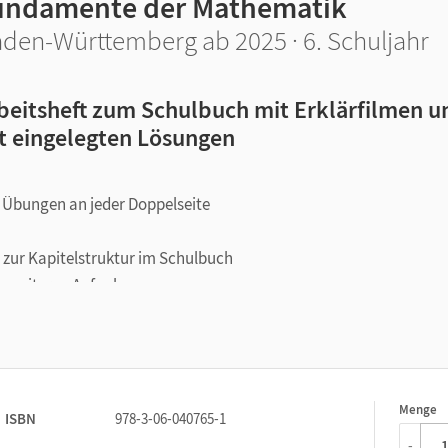
undamente der Mathematik
den-Württemberg ab 2025 · 6. Schuljahr
beitsheft zum Schulbuch mit Erklärfilmen u
t eingelegten Lösungen
n Übungen an jeder Doppelseite
 zur Kapitelstruktur im Schulbuch
u weiteren Aufgaben
itel
Menge
1
ISBN
978-3-06-040765-1
-