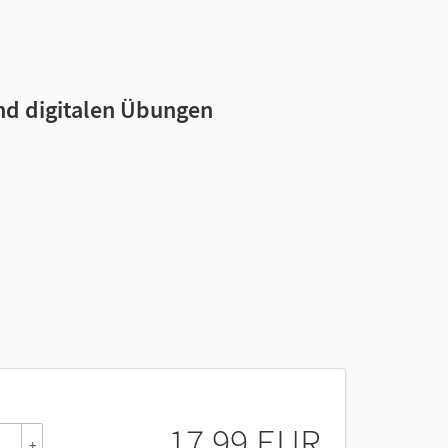
nd digitalen Übungen
17,99 EUR
+