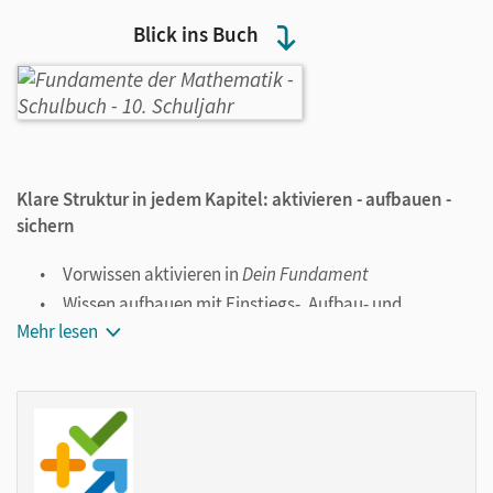
Blick ins Buch
Klare Struktur in jedem Kapitel: a
ktivieren - aufbauen -
sichern
Vorwissen aktivieren in
Dein Fundament
Wissen aufbauen mit Einstiegs-, Aufbau- und
weiterführenden Aufgaben
Mehr lesen
Erworbenes Wissen sichern in
Prüfe dein neues
Fundament
Verständliche Beispiele mit Lösungen
Die Schüler/-innen können Standardaufgaben Schritt für
Schritt nachvollziehen anhand der grundlegenden Beispiele