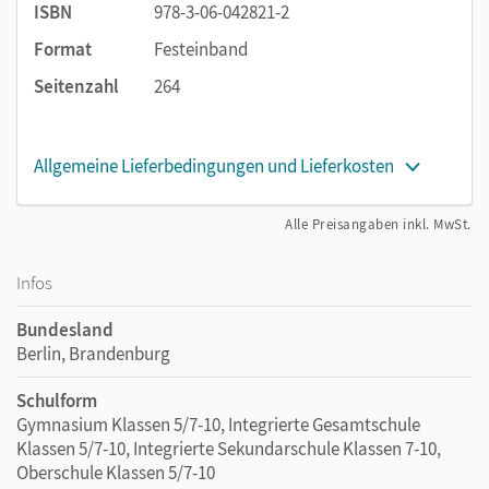
bedienen das grundlegende Niveau.
ISBN
978-3-06-042821-2
Weiterführende Aufgaben
vernetzen die Themen und
Format
Festeinband
bedienen die höheren Niveaus.
Seitenzahl
264
Die
Stolperstelle
weist auf typische Fehler und
Fehlvorstellungen hin.
Im
Ausblick
erhalten leistungsstarke Schüler-/innen
Allgemeine Lieferbedingungen und Lieferkosten
einen Vorgeschmack auf die kommenden
Jahrgangsstufen oder das Studium.
Alle Preisangaben inkl. MwSt.
Selbsteinschätzung
mit Hinweisen und Tipps am
Ende jeder Lerneinheit in Schulbuch und Arbeitsheft
Infos
Mit Mathematik begeistern
Bundesland
Bieten Sie Ihren Schülerinnen und Schülern mit
Berlin, Brandenburg
den
Streifzügen
mehr als den Standard.
Schulform
Wir empfehlen die Nutzung aller digitalen Angebote auf
Gymnasium Klassen 5/7-10, Integrierte Gesamtschule
unserer Lehr- und Lernplattform lernen.cornelsen.de
Klassen 5/7-10, Integrierte Sekundarschule Klassen 7-10,
Oberschule Klassen 5/7-10