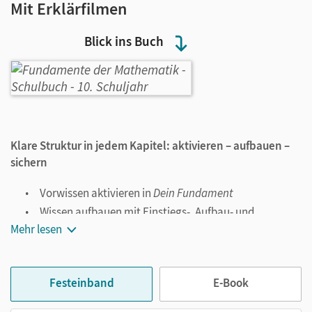
Mit Erklärfilmen
Blick ins Buch
Klare Struktur in jedem Kapitel: aktivieren – aufbauen –
sichern
Vorwissen aktivieren in
Dein Fundament
Wissen aufbauen mit Einstiegs-, Aufbau- und
weiterführenden Aufgaben
Mehr lesen
Erworbenes Wissen sichern in
Prüfe dein neues
Fundament
Festeinband
E-Book
Passende Erklärvideos zu jeder Lerneinheit stehen den