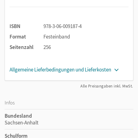
Mit Mathematik begeistern
Bieten Sie Ihren Schülerinnen und Schülern mit den
Streifzügen
mehr als den Standard.
ISBN
978-3-06-009187-4
Format
Festeinband
Seitenzahl
256
Allgemeine Lieferbedingungen und Lieferkosten
Alle Preisangaben inkl. MwSt.
Infos
Bundesland
Sachsen-Anhalt
Schulform