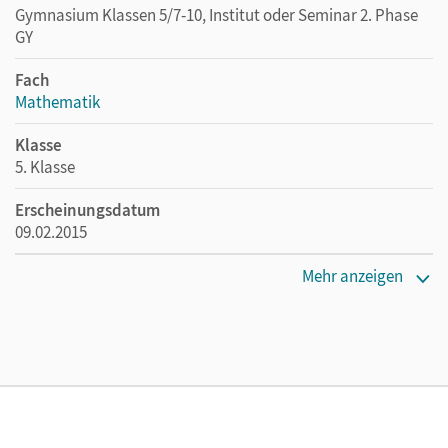
Gymnasium Klassen 5/7-10, Institut oder Seminar 2. Phase
GY
Fach
Mathematik
Klasse
5. Klasse
Erscheinungsdatum
09.02.2015
Maße
Mehr anzeigen
Länge: 26,7 cm, Breite: 19,5 cm, Höhe: 1,5 cm
Verlag
Cornelsen Verlag
Herausgeber/-in
Pallack, Andreas