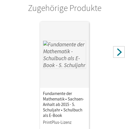
Zugehörige Produkte
Autor/-in
Flade, Lothar; Langlotz, Hubert; Eid, Wolfram; Durstewitz,
Anne-Kristina; Quante, Melanie; Benölken, Ralf; Pallack,
Andreas; Rasbach, Ulrich; Krumm, Brigitta; Theuner,
Christian; Wahle, Christian; Winterstein, Florian; Pruzina,
Manfred; Schmidt, Reinhard; Rose, Anna-Kristin; Rempel,
Nadeshda; Wortmann, Sandra; Klages, Walter; Krüger,
Sabine; Ahrens, Hans; Siekmann, Angelika
Fundamente der
Mathematik • Sachsen-
Anhalt ab 2015 · 5.
Schuljahr • Schulbuch
als E-Book
PrintPlus-Lizenz