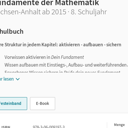
undamente der Mathematik
chsen-Anhalt ab 2015 · 8. Schuljahr
hulbuch
re Struktur in jedem Kapitel: a
ktivieren - aufbauen - sichern
Vorwissen aktivieren in
Dein Fundament
Wissen aufbauen mit Einstiegs-, Aufbau- und weiterführenden
Erworbenes Wissen sichern in
Prüfe dein neues Fundament
r lesen
ständliche Beispiele mit Lösungen
 Schüler/-innen können Standardaufgaben Schritt für Schritt na
 ausführlichen Lösungen.
Festeinband
E-Book
bstständig lernen
 Schüler/-innen können sich selbst kontrollieren durch zusätzli
fe dein neues Fundament.
Menge
1
gaben für alle
ISBN
978-3-06-009197-3