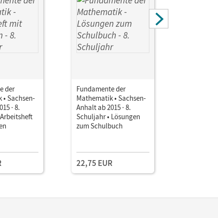
e der
Fundamente der
Fundamen
 • Sachsen-
Mathematik • Sachsen-
Mathemati
15 · 8.
Anhalt ab 2015 · 8.
Anhalt ab 
 Arbeitsheft
Schuljahr • Lösungen
Schuljahr 
en
zum Schulbuch
Stoffvert
zum Lehrp
Einzellize
Sachsen-A
R
22,75 EUR