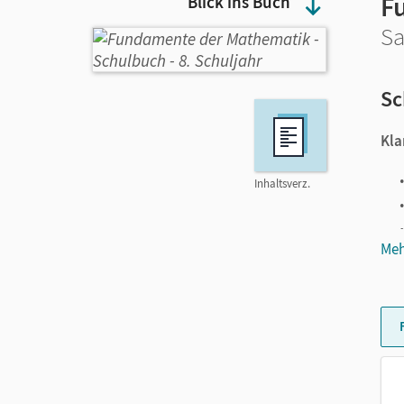
F
Blick ins Buch
Sa
Sc
Kla
Inhaltsverz.
Meh
Ver
Die
mit
Sel
Die
Prü
Auf