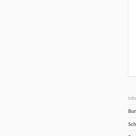
Dif
Sto
Mit
Bie
Inf
Bu
Sch