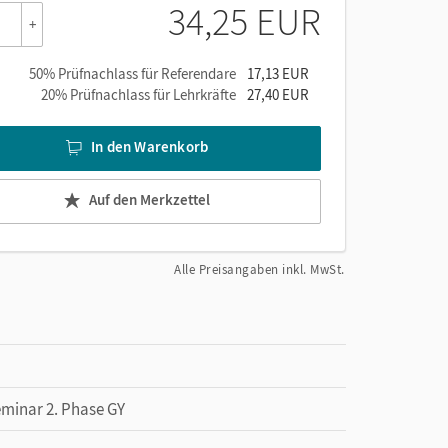
34,25 EUR
eiterführenden Aufgaben. Nutzen Sie
Einstieg
,
+
50% Prüfnachlass für Referendare
17,13 EUR
 das grundlegende Niveau.
20% Prüfnachlass für Lehrkräfte
27,40 EUR
die höheren Niveaustufen.
In den Warenkorb
 als den Standard.
Auf den Merkzettel
Alle Preisangaben inkl. MwSt.
eminar 2. Phase GY