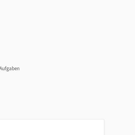
 Aufgaben
chvollziehen anhand der grundlegenden Beispiele
che Lösungen im Anhang zu
Dein Fundament
und