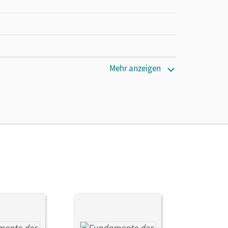
cm
Mehr anzeigen
am; Durstewitz, Anne-Kristina; Quante, Melanie;
Ulrich; Krumm, Brigitta; Theuner, Christian;
pe, Wilfried; Pruzina, Manfred; Schmidt, Reinhard;
eae, Kathrin; Geukes, Daniel; Müller-Wiens,