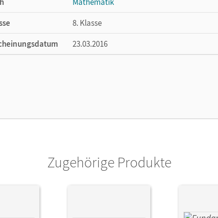
h
Mathematik
sse
8. Klasse
cheinungsdatum
23.03.2016
ße
Länge: 26,5 cm, Breite: 19,4 cm, Höhe: 1,3 
lag
Cornelsen Verlag
ausgeber/-in
Pallack, Andreas
or/-in
Flade, Lothar; Langlotz, Hubert; Eid, Wolfr
Benölken, Ralf; Pallack, Andreas; Rasbach, 
Wahle, Christian; Winterstein, Florian; Zap
Zugehörige Produkte
Rose, Anna-Kristin; Rempel, Nadeshda; Andr
Martina