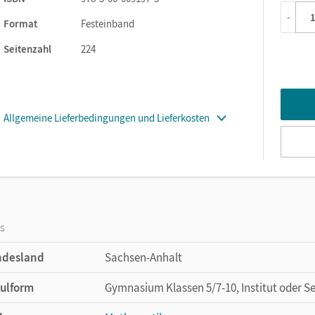
ferenzieren Sie mit dem großen Angebot an Basisaufgaben und w
-
Format
Festeinband
lperstelle
und
Ausblick
zu jedem Thema.
Seitenzahl
224
Basisaufgaben
sind thematisch klar zugeordnet und bedienen
Weiterführende Aufgaben
vernetzen die Themen und bedienen 
 Mathematik begeistern
Allgemeine Lieferbedingungen und Lieferkosten
ten Sie Ihren Schülerinnen und Schülern mit den
Streifzügen
mehr
os
ndesland
Sachsen-Anhalt
ulform
Gymnasium Klassen 5/7-10, Institut oder S