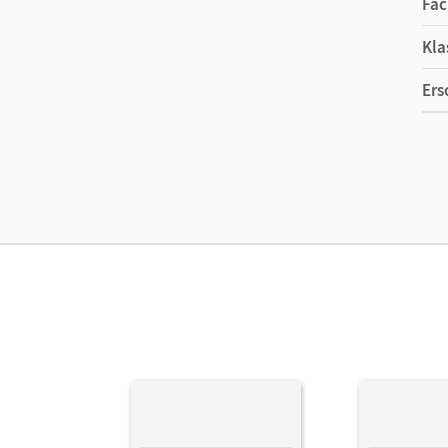
Fac
Kla
Ers
Ma
Ver
Her
Aut