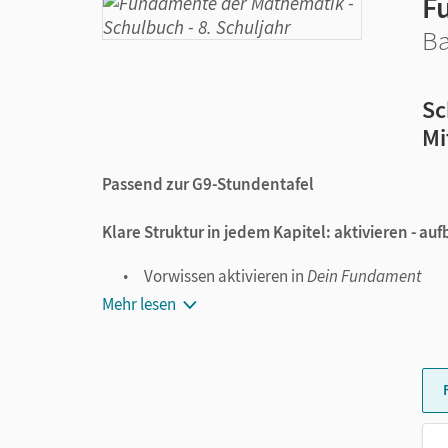
F
Ba
Sc
Mi
Passend zur G9-Stundentafel
Klare Struktur in jedem Kapitel: aktivieren - auf
Vorwissen aktivieren in
Dein Fundament
Wissen aufbauen mit Einstiegs-, Aufbau- u
Mehr lesen
Erworbenes Wissen sichern in
Prüfe dein n
Verständliche Beispiele mit Lösungen
Die Schüler/-innen können Standardaufgaben Schr
mit ausführlichen Lösungen.