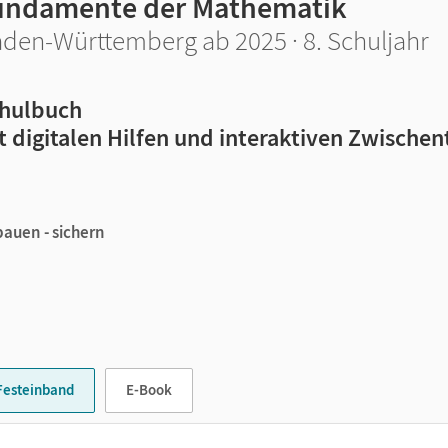
undamente der Mathematik
den-Württemberg ab 2025 · 8. Schuljahr
hulbuch
t digitalen Hilfen und interaktiven Zwischen
bauen - sichern
nd weiterführenden Aufgaben
eues Fundament
Festeinband
E-Book
itt für Schritt nachvollziehen anhand der grundlegenden Beispie