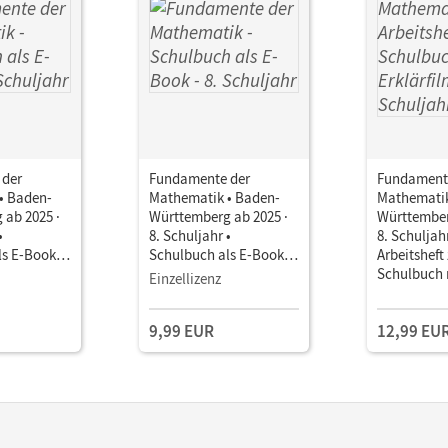
 der
Fundamente der
Fundament
• Baden-
Mathematik • Baden-
Mathematik
 ab 2025 ·
Württemberg ab 2025 ·
Württember
•
8. Schuljahr •
8. Schuljahr
ls E-Book
Schulbuch als E-Book
Arbeitsheft
Mit Medien
Schulbuch 
Einzellizenz
Erklärfilme
eingelegte
9,99 EUR
12,99 EU