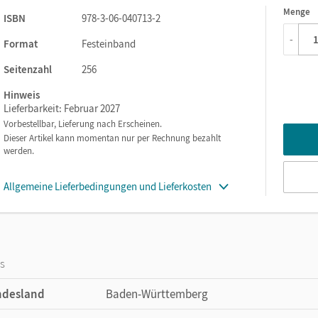
Menge
1
ISBN
978-3-06-040713-2
ren durch zusätzliche Lösungen im Anhang zu
Dein Fundament
und
-
Format
Festeinband
Seitenzahl
256
Hinweis
Lieferbarkeit: Februar 2027
nangebot.
Vorbestellbar, Lieferung nach Erscheinen.
cher ins neue Thema ein.
Dieser Artikel kann momentan nur per Rechnung bezahlt
werden.
dnet und bedienen das grundlegende Niveau.
emen und bedienen die höheren Niveaus.
Allgemeine Lieferbedingungen und Lieferkosten
nd Fehlvorstellungen hin.
ler/-innen einen Vorgeschmack auf die kommenden
hen den Lernenden kostenfrei über die Cornelsen Lernen App zur
os
ndesland
Baden-Württemberg
en
Streifzügen
mehr als den Standard.