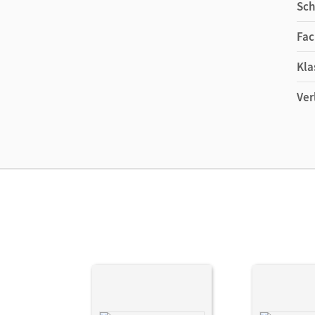
Sch
Fac
Wir empfehlen die Nutzung aller digitalen Ange
Kla
Ver