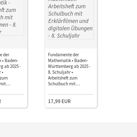
e der
Fundamente der
 • Baden-
Mathematik • Baden-
g ab 2025 ·
Württemberg ab 2025 ·
 •
8. Schuljahr •
 zum
Arbeitsheft zum
mit
Schulbuch mit
n Mit
Erklärfilmen und
n Lösungen
digitalen Übungen Mit
R
17,99 EUR
eingelegten Lösungen