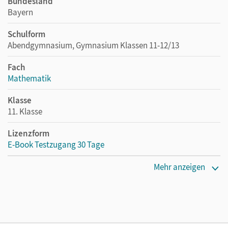
Bundesland
Bayern
Schulform
Abendgymnasium, Gymnasium Klassen 11-12/13
Fach
Mathematik
Klasse
11. Klasse
Lizenzform
E-Book Testzugang 30 Tage
Erscheinungsdatum
Mehr anzeigen
04.05.2023
Lizenztext
Kostenloser Zugang, um das E-Book 30 Tage lang zu testen