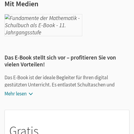
Mit Medien
Das E-Book stellt sich vor – profitieren Sie von
vielen Vorteilen!
Das E-Book ist der ideale Begleiter für Ihren digital
gestützten Unterricht. Es entlastet Schultaschen und
Rucksäcke und ist jederzeit unkompliziert verfügbar.
Mehr lesen
Außerdem unterstützt es mit vielen digitalen Funktionen
das Lehren und Lernen:
Notizen erstellen
Gratis
Markierungen setzen