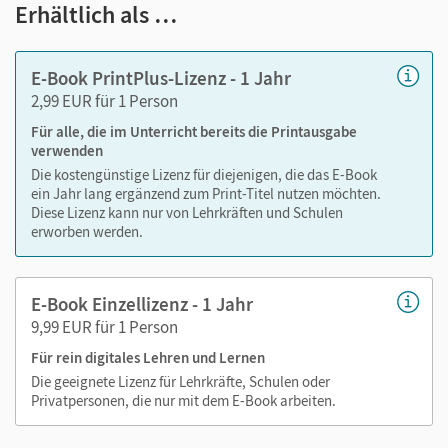
Text ergänzen
Erhältlich als …
Lesezeichen hinzufügen
im Text suchen
E-Book PrintPlus-Lizenz - 1 Jahr
zoomen
2,99 EUR für 1 Person
Für alle, die im Unterricht bereits die Printausgabe
Die Medien sind wichtige Bestandteile dieses E-Books. Sie
verwenden
sind seitengenau platziert, damit Sie und Ihre Schüler/-innen
Die kostengünstige Lizenz für diejenigen, die das E-Book
jederzeit unkompliziert darauf zugreifen können. So
ein Jahr lang ergänzend zum Print-Titel nutzen möchten.
gestalten Sie das Lehren und Lernen zeitsparend und
Diese Lizenz kann nur von Lehrkräften und Schulen
abwechslungsreich. Kein Medienwechsel! Kein
erworben werden.
zeitaufwendiges Suchen!
E-Book Einzellizenz - 1 Jahr
9,99 EUR für 1 Person
Medien in diesem E-Book:
Für rein digitales Lehren und Lernen
Erklärfilme
Die geeignete Lizenz für Lehrkräfte, Schulen oder
Privatpersonen, die nur mit dem E-Book arbeiten.