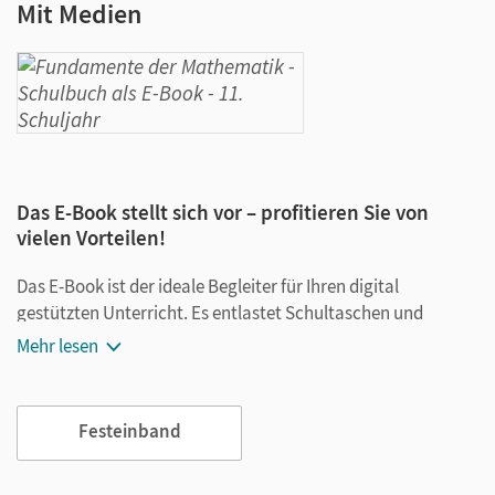
Mit Medien
Das E-Book stellt sich vor – profitieren Sie von
vielen Vorteilen!
Das E-Book ist der ideale Begleiter für Ihren digital
gestützten Unterricht. Es entlastet Schultaschen und
Rucksäcke und ist jederzeit unkompliziert verfügbar.
Mehr lesen
Außerdem unterstützt es mit vielen digitalen Funktionen
das Lehren und Lernen:
Festeinband
Notizen erstellen
Markierungen setzen