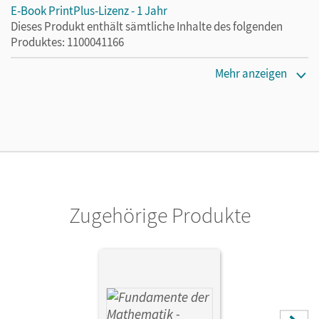
E-Book PrintPlus-Lizenz - 1 Jahr
Dieses Produkt enthält sämtliche Inhalte des folgenden
Produktes: 1100041166
Erscheinungsdatum
Mehr anzeigen
05.05.2026
Lizenztext
Die kostengünstige Lizenz für diejenigen, die das E-Book
ein Jahr lang ergänzend zum Print-Titel nutzen möchten.
Diese Lizenz kann nur von Lehrkräften und Schulen
erworben werden.
Zugehörige Produkte
Verlag
Cornelsen Verlag