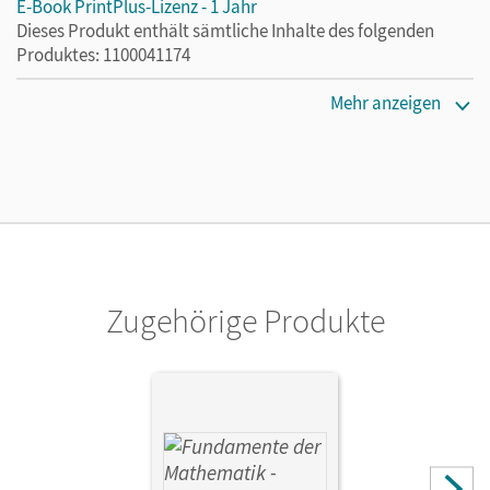
E-Book PrintPlus-Lizenz - 1 Jahr
Dieses Produkt enthält sämtliche Inhalte des folgenden
Produktes: 1100041174
Lizenztext
Mehr anzeigen
Die kostengünstige Lizenz für diejenigen, die das E-Book
ein Jahr lang ergänzend zum Print-Titel nutzen möchten.
Diese Lizenz kann nur von Lehrkräften und Schulen
erworben werden.
Verlag
Cornelsen Verlag
Zugehörige Produkte