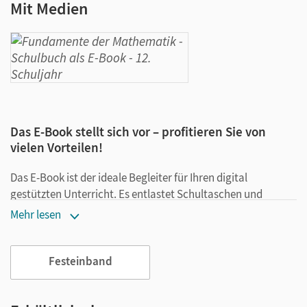
Mit Medien
Das E-Book stellt sich vor – profitieren Sie von
vielen Vorteilen!
Das E-Book ist der ideale Begleiter für Ihren digital
gestützten Unterricht. Es entlastet Schultaschen und
Rucksäcke und ist jederzeit unkompliziert verfügbar.
Mehr lesen
Außerdem unterstützt es mit vielen digitalen Funktionen
das Lehren und Lernen:
Festeinband
Notizen erstellen
Markierungen setzen