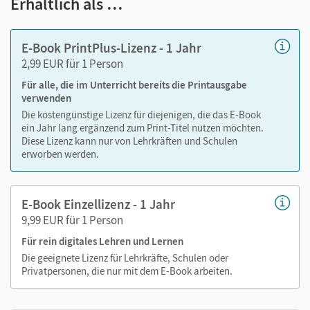
Erhältlich als …
Text ergänzen
Lesezeichen hinzufügen
im Text suchen
E-Book PrintPlus-Lizenz - 1 Jahr
zoomen
2,99 EUR für 1 Person
Für alle, die im Unterricht bereits die Printausgabe
Die Medien sind wichtige Bestandteile dieses E-Books. Sie
verwenden
sind seitengenau platziert, damit Sie und Ihre Schüler/-innen
Die kostengünstige Lizenz für diejenigen, die das E-Book
jederzeit unkompliziert darauf zugreifen können. So
ein Jahr lang ergänzend zum Print-Titel nutzen möchten.
Diese Lizenz kann nur von Lehrkräften und Schulen
gestalten Sie das Lehren und Lernen zeitsparend und
erworben werden.
abwechslungsreich. Kein Medienwechsel! Kein
zeitaufwendiges Suchen!
E-Book Einzellizenz - 1 Jahr
9,99 EUR für 1 Person
Medien in diesem E-Book:
Für rein digitales Lehren und Lernen
Die geeignete Lizenz für Lehrkräfte, Schulen oder
Erklärfilme
Privatpersonen, die nur mit dem E-Book arbeiten.