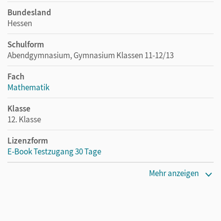
Bundesland
Hessen
Schulform
Abendgymnasium, Gymnasium Klassen 11-12/13
Fach
Mathematik
Klasse
12. Klasse
Lizenzform
E-Book Testzugang 30 Tage
Erscheinungsdatum
Mehr anzeigen
04.08.2026
Lizenztext
Kostenloser Zugang, um das E-Book 30 Tage lang zu testen