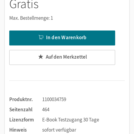
Gratis
Markierungen setzen
Text ergänzen
Max. Bestellmenge: 1
Lesezeichen hinzufügen
im Text suchen
zoomen
In den Warenkorb
Die Medien sind wichtige Bestandteile dieses E-Books. Sie
sind seitengenau platziert, damit Sie und Ihre Schüler/-innen
Auf den Merkzettel
jederzeit unkompliziert darauf zugreifen können. So
gestalten Sie das Lehren und Lernen zeitsparend und
abwechslungsreich. Kein Medienwechsel! Kein
zeitaufwendiges Suchen!
Produktnr.
1100034759
Medien in diesem E-Book:
Seitenzahl
464
Lizenzform
E-Book Testzugang 30 Tage
Erklärfilme
Hinweis
sofort verfügbar
Digitale Hilfen