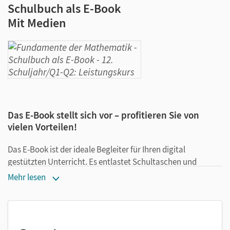
Schulbuch als E-Book
Mit Medien
Das E-Book stellt sich vor – profitieren Sie von
vielen Vorteilen!
Das E-Book ist der ideale Begleiter für Ihren digital
gestützten Unterricht. Es entlastet Schultaschen und
Rucksäcke und ist jederzeit unkompliziert verfügbar.
Mehr lesen
Außerdem unterstützt es mit vielen digitalen Funktionen
das Lehren und Lernen:
Notizen erstellen