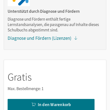
Text ergänzen
Lesezeichen hinzufügen
Unterstützt durch Diagnose und Fördern
im Text suchen
Diagnose und Fördern enthält fertige
zoomen
Lernstandsanalysen, die passgenau auf Inhalte dieses
Schulbuchs abgestimmt sind.
Die Medien sind wichtige Bestandteile dieses E-Books. Sie
Diagnose und Fördern (Lizenzen)
sind seitengenau platziert, damit Sie und Ihre Schüler/-innen
jederzeit unkompliziert darauf zugreifen können. So
gestalten Sie das Lehren und Lernen zeitsparend und
abwechslungsreich. Kein Medienwechsel! Kein
zeitaufwendiges Suchen!
Gratis
Medien in diesem E-Book:
Max. Bestellmenge: 1
Erklärfilme
In den Warenkorb