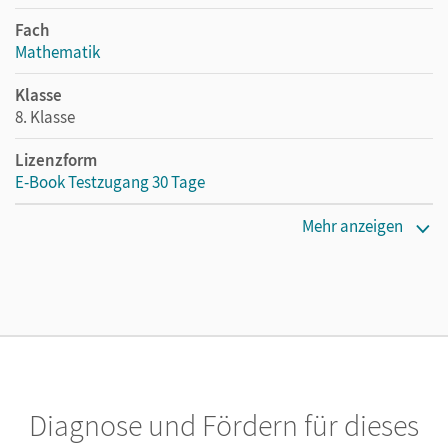
Fach
Mathematik
Klasse
8. Klasse
Lizenzform
E-Book Testzugang 30 Tage
Erscheinungsdatum
Mehr anzeigen
02.08.2021
Lizenztext
Kostenloser Zugang, um das E-Book 30 Tage lang zu testen
Verlag
Cornelsen Verlag
Diagnose und Fördern für dieses
Herausgeber/-in
Pallack, Andreas