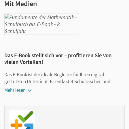
Mit Medien
Das E-Book stellt sich vor – profitieren Sie von
vielen Vorteilen!
Das E-Book ist der ideale Begleiter für Ihren digital
gestützten Unterricht. Es entlastet Schultaschen und
Rucksäcke und ist jederzeit unkompliziert verfügbar.
Mehr lesen
Außerdem unterstützt es mit vielen digitalen Funktionen
das Lehren und Lernen:
Notizen erstellen
Markierungen setzen