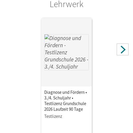
Lehrwerk
Autor/-in
Bernsen, Julia; Piepenbreier, Christian; Bresinsky, Dirk;
Wohlers, Volker; Heinemann, Jens; Durstewitz, Anne-
Kristina
Diagnose und Fördern •
3./4. Schuljahr •
Testlizenz Grundschule
2026 Laufzeit 90 Tage
Testlizenz