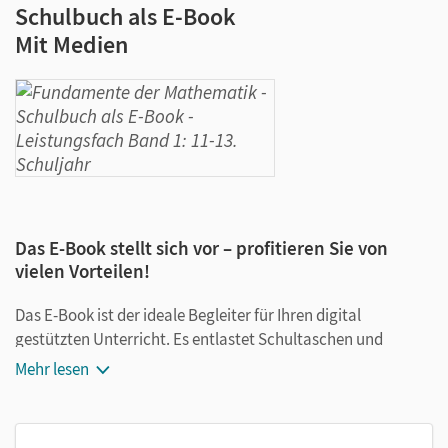
Schulbuch als E-Book
Mit Medien
Das E-Book stellt sich vor – profitieren Sie von
vielen Vorteilen!
Das E-Book ist der ideale Begleiter für Ihren digital
gestützten Unterricht. Es entlastet Schultaschen und
Rucksäcke und ist jederzeit unkompliziert verfügbar.
Mehr lesen
Außerdem unterstützt es mit vielen digitalen Funktionen
das Lehren und Lernen: