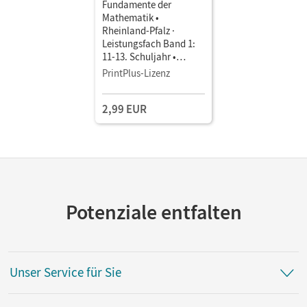
Fundamente der
Mathematik •
Rheinland-Pfalz ·
Leistungsfach Band 1:
11-13. Schuljahr •
Schulbuch als E-Book
PrintPlus-Lizenz
Mit Medien
2,99 EUR
Potenziale entfalten
Unser Service für Sie