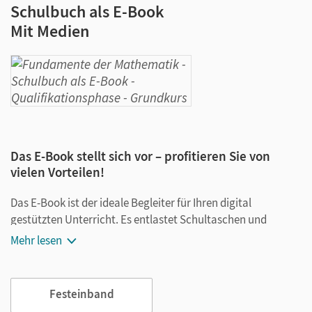
Schulbuch als E-Book
Mit Medien
Das E-Book stellt sich vor – profitieren Sie von
vielen Vorteilen!
Das E-Book ist der ideale Begleiter für Ihren digital
gestützten Unterricht. Es entlastet Schultaschen und
Rucksäcke und ist jederzeit unkompliziert verfügbar.
Mehr lesen
Außerdem unterstützt es mit vielen digitalen Funktionen
das Lehren und Lernen:
Festeinband
Notizen erstellen