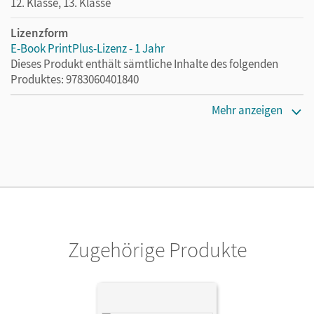
12. Klasse, 13. Klasse
Lizenzform
E-Book PrintPlus-Lizenz - 1 Jahr
Dieses Produkt enthält sämtliche Inhalte des folgenden
Produktes: 9783060401840
Erscheinungsdatum
Mehr anzeigen
02.08.2021
Lizenztext
Die kostengünstige Lizenz für diejenigen, die das E-Book
ein Jahr lang ergänzend zum Print-Titel nutzen möchten.
Diese Lizenz kann nur von Lehrkräften und Schulen
erworben werden.
Zugehörige Produkte
Verlag
Cornelsen Verlag
Autor/-in
Block, Jan; Zappe, Wilfried; Flade, Lothar; Pruzina,