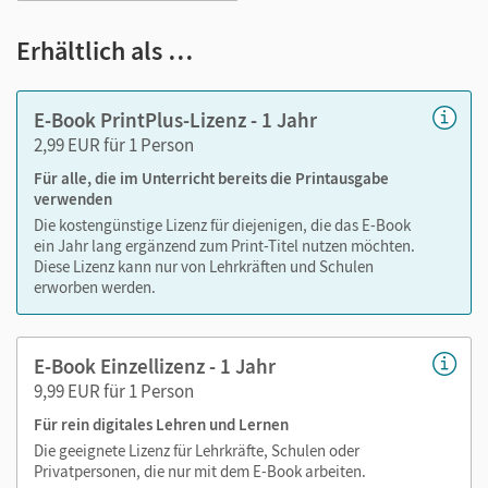
Markierungen setzen
Text ergänzen
Erhältlich als …
Lesezeichen hinzufügen
im Text suchen
E-Book PrintPlus-Lizenz - 1 Jahr
zoomen
2,99 EUR für 1 Person
Für alle, die im Unterricht bereits die Printausgabe
Die Medien sind wichtige Bestandteile dieses E-Books. Sie
verwenden
sind seitengenau platziert, damit Sie und Ihre Schüler/-innen
Die kostengünstige Lizenz für diejenigen, die das E-Book
jederzeit unkompliziert darauf zugreifen können. So
ein Jahr lang ergänzend zum Print-Titel nutzen möchten.
gestalten Sie das Lehren und Lernen zeitsparend und
Diese Lizenz kann nur von Lehrkräften und Schulen
abwechslungsreich. Kein Medienwechsel! Kein
erworben werden.
zeitaufwendiges Suchen!
E-Book Einzellizenz - 1 Jahr
9,99 EUR für 1 Person
Medien in diesem E-Book:
Für rein digitales Lehren und Lernen
Erklärfilme
Die geeignete Lizenz für Lehrkräfte, Schulen oder
Privatpersonen, die nur mit dem E-Book arbeiten.