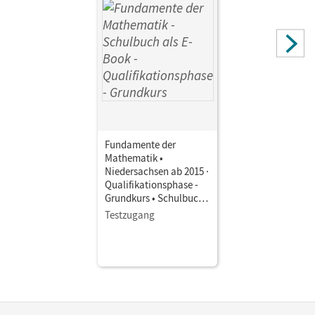
Manfred; Lütticken, Renatus; Oselies, Reinhard;
Krysmalski, Markus; Langlotz, Hubert; Füller, Jan; Yasar,
Ugur; Niemann, Thorsten
Fundamente der
Mathematik •
Niedersachsen ab 2015 ·
Qualifikationsphase -
Grundkurs • Schulbuch
als E-Book Mit Medien
Testzugang