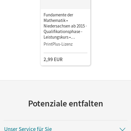
Fundamente der
Mathematik •
Niedersachsen ab 2015 ·
Qualifikationsphase -
Leistungskurs •
Schulbuch als E-Book
PrintPlus-Lizenz
Mit Medien
2,99 EUR
Potenziale entfalten
Unser Service für Sie