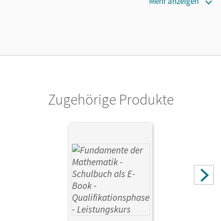
Erscheinungsdatum
Mehr anzeigen
02.08.2021
Lizenztext
Kostenloser Zugang, um das E-Book 30 Tage lang zu testen
Verlag
Cornelsen Verlag
Zugehörige Produkte
Autor/-in
Mentzendorff, Arne; Block, Jan; Flade, Lothar; Pruzina,
Manfred; Lütticken, Renatus; Oselies, Reinhard;
Krysmalski, Markus; Füller, Jan; Yasar, Ugur; Niemann,
Thorsten