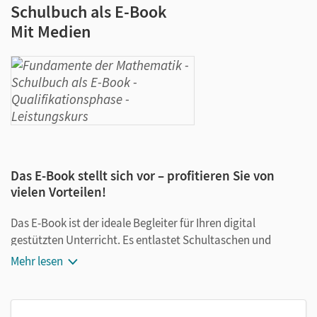
Schulbuch als E-Book
Mit Medien
Das E-Book stellt sich vor – profitieren Sie von
vielen Vorteilen!
Das E-Book ist der ideale Begleiter für Ihren digital
gestützten Unterricht. Es entlastet Schultaschen und
Rucksäcke und ist jederzeit unkompliziert verfügbar.
Mehr lesen
Außerdem unterstützt es mit vielen digitalen Funktionen
das Lehren und Lernen: