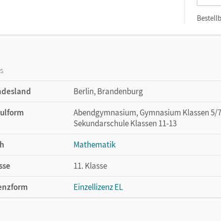
Bestellb
os
ndesland
Berlin, Brandenburg
ulform
Abendgymnasium, Gymnasium Klassen 5/7-1
Sekundarschule Klassen 11-13
h
Mathematik
sse
11. Klasse
enzform
Einzellizenz EL
cheinungsdatum
30.01.2021