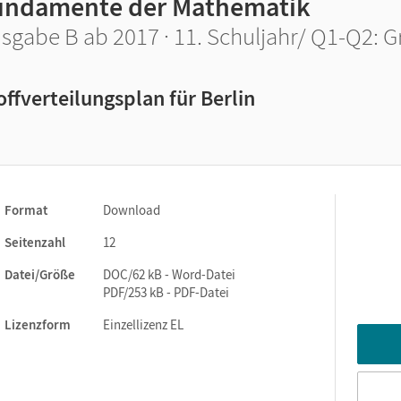
undamente der Mathematik
sgabe B ab 2017 · 11. Schuljahr/ Q1-Q2: 
offverteilungsplan für Berlin
Format
Download
Seitenzahl
12
Datei/Größe
DOC/62 kB - Word-Datei
PDF/253 kB - PDF-Datei
Lizenzform
Einzellizenz EL