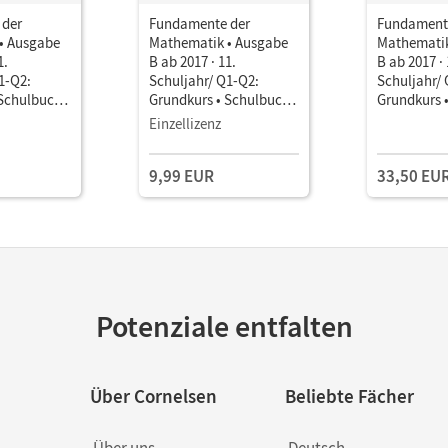
 der
Fundamente der
Fundament
• Ausgabe
Mathematik • Ausgabe
Mathematik
1.
B ab 2017 · 11.
B ab 2017 · 
1-Q2:
Schuljahr/ Q1-Q2:
Schuljahr/
 Schulbuch
Grundkurs • Schulbuch
Grundkurs 
it Medien
als E-Book Mit Medien
Einzellizenz
9,99 EUR
33,50 EU
Potenziale entfalten
Über Cornelsen
Beliebte Fächer