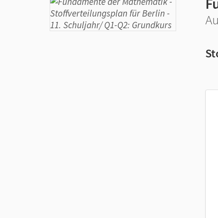
F
Au
St