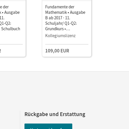
e der
Fundamente der
Fundamen
 • Ausgabe
Mathematik • Ausgabe
Mathemati
11.
B ab 2017 · 11.
B ab 2017 
 Q1-Q2:
Schuljahr/ Q1-Q2:
Schuljahr
• Schulbuch
Grundkurs •
Grundkurs
Unterrichtsmanager E-
Unterrich
Kollegiumslizenz
Testzuga
Book mit
Book mit
Lehrkräftematerialien
Lehrkräft
R
109,00 EUR
und Planungstools
und Planu
(Test-Zug
Rückgabe und Erstattung