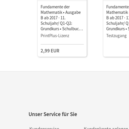
Fundamente der
Fundamente
Mathematik • Ausgabe
Mathematik 
B ab 2017 · 11.
B ab 2017 · 1
Schuljahr/ Q1-Q2:
Schuljahr/ Q
Grundkurs • Schulbuch
Grundkurs •
als E-Book Mit Medien
als E-Book M
PrintPlus-Lizenz
Testzugang
2,99 EUR
Unser Service für Sie