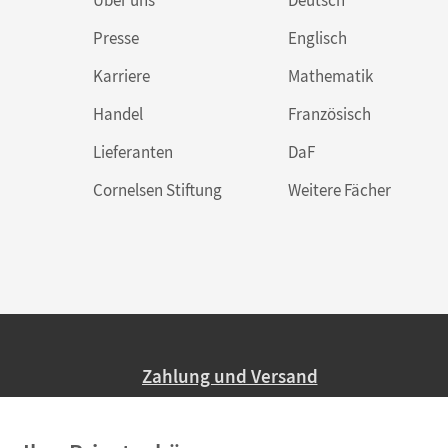
Über uns
Deutsch
Presse
Englisch
Karriere
Mathematik
Handel
Französisch
Lieferanten
DaF
Cornelsen Stiftung
Weitere Fächer
Zahlung und Versand
Nur 2,95 EUR Versandkosten in Deutsc