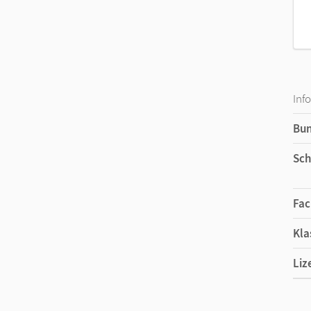
Inf
Bu
Sch
Fac
Kla
Liz
Ers