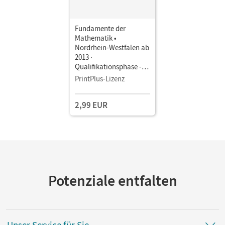
Fundamente der
Mathematik •
Nordrhein-Westfalen ab
2013 ·
Qualifikationsphase -
Leistungskurs •
PrintPlus-Lizenz
Schulbuch als E-Book
Mit Medien
2,99 EUR
Potenziale entfalten
Unser Service für Sie