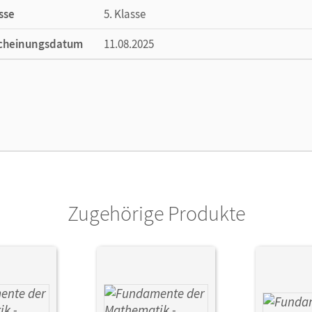
sse
5. Klasse
cheinungsdatum
11.08.2025
ße
Länge: 29,7 cm, Breite: 20,9 cm, Höhe: 0,6 
lag
Cornelsen Verlag
Zugehörige Produkte