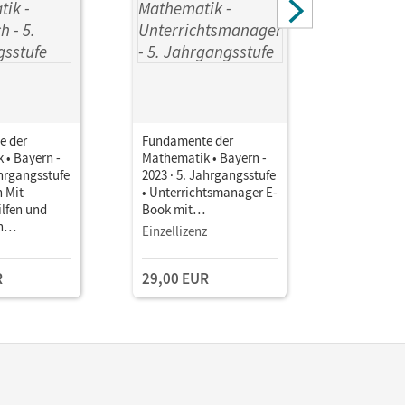
e der
Fundamente der
Fundamen
 • Bayern -
Mathematik • Bayern -
Mathemati
ahrgangsstufe
2023 · 5. Jahrgangsstufe
2023 · 5. 
h Mit
• Unterrichtsmanager E-
• Unterri
ilfen und
Book mit
Book mit
n
Lehrkräftematerialien
Lehrkräft
Einzellizenz
Kollegium
sts
und Planungstools
und Planu
R
29,00 EUR
109,00 