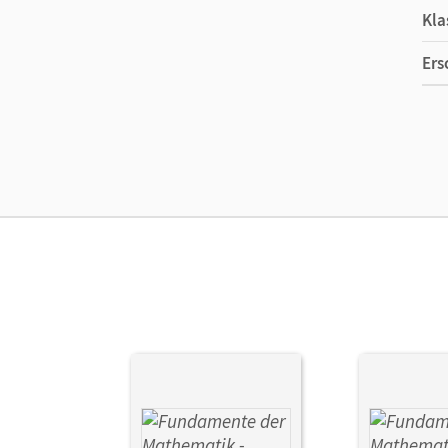
Kla
Ers
Ma
Ver