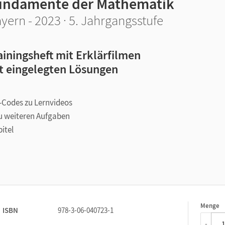
undamente der Mathematik
yern - 2023 · 5. Jahrgangsstufe
ainingsheft mit Erklärfilmen
t eingelegten Lösungen
-Codes zu Lernvideos
u weiteren Aufgaben
itel
teraktiven Übungen. Setzen Sie es in Ihrer Klasse ein – für mehr
Menge
1
ISBN
978-3-06-040723-1
-