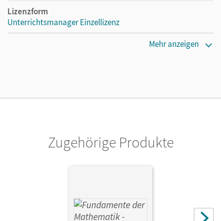
Lizenzform
Unterrichtsmanager Einzellizenz
Erscheinungsdatum
Mehr anzeigen
15.05.2020
Lizenztext
Ermöglicht einzelnen Lehrpersonen die Nutzung des
Unterrichtsmanagers solange das Lehrwerk erhältlich ist.
Verlag
Cornelsen Verlag
Zugehörige Produkte