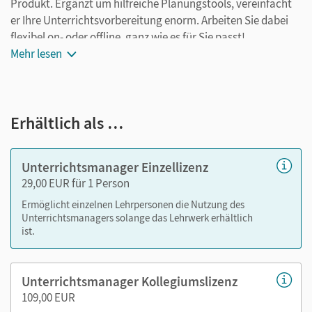
Produkt. Ergänzt um hilfreiche Planungstools, vereinfacht
er Ihre Unterrichtsvorbereitung enorm. Arbeiten Sie dabei
flexibel on- oder offline, ganz wie es für Sie passt!
Mehr lesen
Ihr Unterrichtsmanager enthält:
E-Book mit Medien
Erhältlich als …
kapitelseitengenaue Materialanordnung
Videos/Erklärvideos passend zu den Beispielen im
Buch
Unterrichtsmanager Einzellizenz
Lösungen
29,00 EUR für 1 Person
Selbsteinschätzungsbögen als PDF
Ermöglicht einzelnen Lehrpersonen die Nutzung des
Arbeitsblätter als PDF
Unterrichtsmanagers solange das Lehrwerk erhältlich
Kopiervorlagen
ist.
editierbare Kopiervorlagen
tägliche Übungen
Unterrichtsmanager Kollegiumslizenz
109,00 EUR
Nutzen Sie den Unterrichtsmanager auf lernen.cornelsen.de