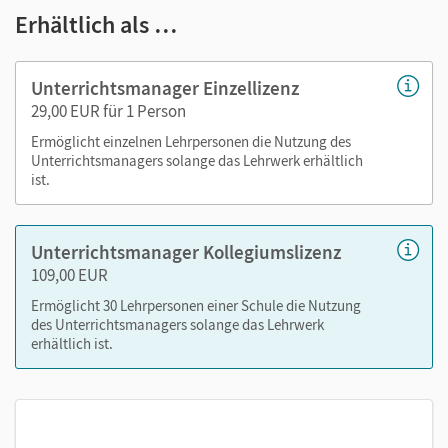
Erhältlich als …
Lösungen
Selbsteinschätzungsbögen als PDF
Arbeitsblätter als PDF
Unterrichtsmanager Einzellizenz
Kopiervorlagen
29,00 EUR für 1 Person
editierbare Kopiervorlagen
Ermöglicht einzelnen Lehrpersonen die Nutzung des
tägliche Übungen
Unterrichtsmanagers solange das Lehrwerk erhältlich
ist.
Nutzen Sie den Unterrichtsmanager auf lernen.cornelsen.de
oder über die Cornelsen Lernen App.
Unterrichtsmanager Kollegiumslizenz
109,00 EUR
Ermöglicht 30 Lehrpersonen einer Schule die Nutzung
des Unterrichtsmanagers solange das Lehrwerk
erhältlich ist.