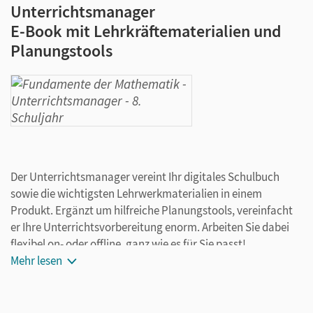
Unterrichtsmanager
E-Book mit Lehrkräftematerialien und
Planungstools
Der Unterrichtsmanager vereint Ihr digitales Schulbuch
sowie die wichtigsten Lehrwerkmaterialien in einem
Produkt. Ergänzt um hilfreiche Planungstools, vereinfacht
er Ihre Unterrichtsvorbereitung enorm. Arbeiten Sie dabei
flexibel on- oder offline, ganz wie es für Sie passt!
Ihr Unterrichtsmanager enthält:
Mehr lesen
E-Book
kapitelseitengenaue Materialanordnung