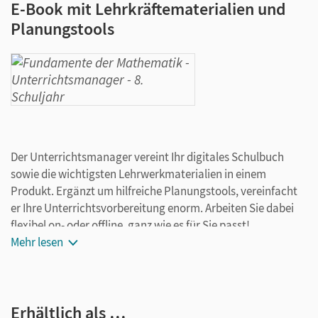
E-Book mit Lehrkräftematerialien und
Planungstools
Der Unterrichtsmanager vereint Ihr digitales Schulbuch
sowie die wichtigsten Lehrwerkmaterialien in einem
Produkt. Ergänzt um hilfreiche Planungstools, vereinfacht
er Ihre Unterrichtsvorbereitung enorm. Arbeiten Sie dabei
flexibel on- oder offline, ganz wie es für Sie passt!
Ihr Unterrichtsmanager enthält:
Mehr lesen
E-Book mit Medien
kapitelseitengenaue Materialanordnung
Erhältlich als …
Videos/Erklärvideos passend zu den Beispielen im