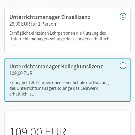
Buch
Lösungen
Unterrichtsmanager Einzellizenz
Selbsteinschätzungsbögen als PDF
29,00 EUR für 1 Person
Arbeitsblätter als PDF
Ermöglicht einzelnen Lehrpersonen die Nutzung des
Kopiervorlagen
Unterrichtsmanagers solange das Lehrwerk erhältlich
ist.
editierbare Kopiervorlagen
tägliche Übungen
Unterrichtsmanager Kollegiumslizenz
Nutzen Sie den Unterrichtsmanager auf lernen.cornelsen.de
109,00 EUR
oder über die Cornelsen Lernen App.
Ermöglicht 30 Lehrpersonen einer Schule die Nutzung
des Unterrichtsmanagers solange das Lehrwerk
erhältlich ist.
109,00 EUR