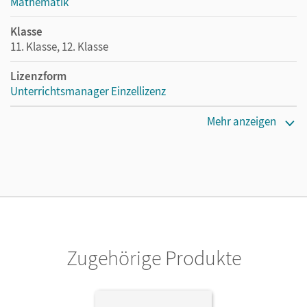
Mathematik
Klasse
11. Klasse, 12. Klasse
Lizenzform
Unterrichtsmanager Einzellizenz
Erscheinungsdatum
Mehr anzeigen
07.10.2021
Lizenztext
Ermöglicht einzelnen Lehrpersonen die Nutzung des
Unterrichtsmanagers solange das Lehrwerk erhältlich ist.
Verlag
Cornelsen Verlag
Zugehörige Produkte