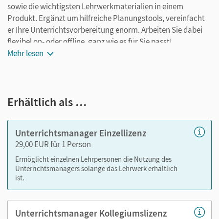
sowie die wichtigsten Lehrwerkmaterialien in einem
Produkt. Ergänzt um hilfreiche Planungstools, vereinfacht
er Ihre Unterrichtsvorbereitung enorm. Arbeiten Sie dabei
flexibel on- oder offline, ganz wie es für Sie passt!
Ihr Unterrichtsmanager enthält:
Mehr lesen
E-Book mit Medien
kapitelseitengenaue Materialanordnung
Erhältlich als …
Videos/Erklärvideos passend zu den Beispielen im
Buch
Lösungen
Unterrichtsmanager Einzellizenz
Selbsteinschätzungsbögen als PDF
29,00 EUR für 1 Person
Arbeitsblätter als PDF
Ermöglicht einzelnen Lehrpersonen die Nutzung des
Kopiervorlagen
Unterrichtsmanagers solange das Lehrwerk erhältlich
ist.
editierbare Kopiervorlagen
tägliche Übungen
Unterrichtsmanager Kollegiumslizenz