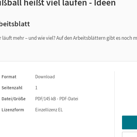
ßball heißt viel laufen - Ideen
beitsblatt
 läuft mehr – und wie viel? Auf den Arbeitsblättern gibt es noch 
Format
Download
Seitenzahl
1
Datei/Größe
PDF/145 kB - PDF-Datei
Lizenzform
Einzellizenz EL