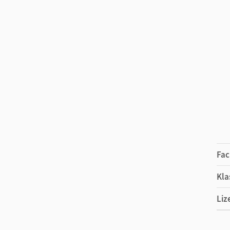
Fac
Kla
Liz
Ers