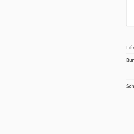
Inf
Bu
Sch