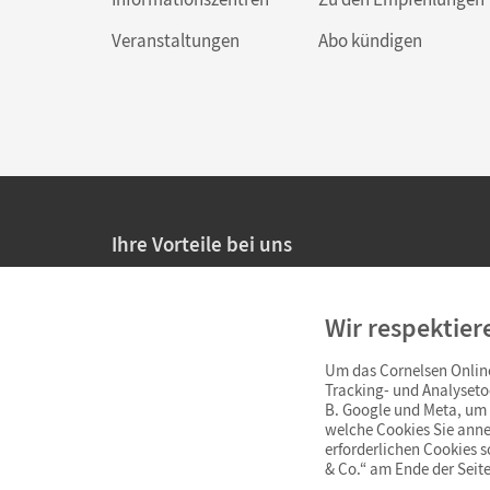
Veranstaltungen
Abo kündigen
Ihre Vorteile bei uns
20% Prüfnachlass für Lehrkräfte
Wir respektier
Persönliche Angebote für Lehrkräfte
Um das Cornelsen Online
Sicheres Einkaufen mit SSL-Verschlüsselung
Tracking- und Analyseto
B. Google und Meta, um I
Verlängerte
Widerrufsfrist
von 4 Wochen
welche Cookies Sie anne
erforderlichen Cookies 
& Co.“ am Ende der Seite
Schnelle und einfache Retourenabwicklung