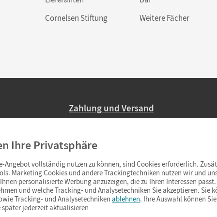
Cornelsen Stiftung
Weitere Fächer
Zahlung und Versand
Nur 2,95 EUR Versandkosten in Deutsc
en Ihre Privatsphäre
Ab 59,– EUR Bestellwert liefern wir ve
(Lieferung in 3–6 Tagen).
-Angebot vollständig nutzen zu können, sind Cookies erforderlich. Zusät
ols. Marketing Cookies und andere Trackingtechniken nutzen wir und uns
hnen personalisierte Werbung anzuzeigen, die zu Ihren Interessen passt. 
hmen und welche Tracking- und Analysetechniken Sie akzeptieren. Sie k
sowie Tracking- und Analysetechniken
ablehnen
. Ihre Auswahl können Sie
 später jederzeit aktualisieren