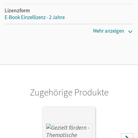
Lizenzform
E-Book Einzellizenz - 2 Jahre
Erscheinungsdatum
Mehr anzeigen
18.12.2025
Lizenztext
Die geeignete Lizenz für Lehrkräfte, Schulen oder
Privatpersonen, die nur mit dem E-Book arbeiten.
Verlag
Cornelsen Verlag
Zugehörige Produkte
Autor/-in
Ferus, Veronika; Kusumi, Annika