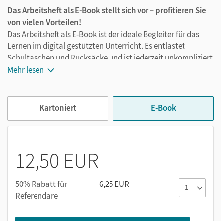
Das Arbeitsheft als E-Book stellt sich vor – profitieren Sie
von vielen Vorteilen!
Das Arbeitsheft als E-Book ist der ideale Begleiter für das
Lernen im digital gestützten Unterricht. Es entlastet
Schultaschen und Rucksäcke und ist jederzeit unkompliziert
verfügbar. Außerdem unterstützt es mit vielen digitalen
Mehr lesen
Funktionen das Lernen:
Texteingabe
Kartoniert
E-Book
Notizen erstellen
Markierungen setzen
Text ergänzen
12,50 EUR
Lesezeichen hinzufügen
im Text suchen
zoomen
50% Rabatt für
6,25 EUR
Referendare
Alternativ zur Texteingabe ist die handschriftliche
Bearbeitung mit einem Tabletstift möglich.