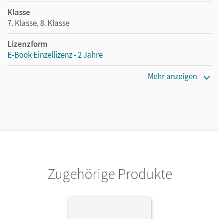
Klasse
7. Klasse, 8. Klasse
Lizenzform
E-Book Einzellizenz - 2 Jahre
Erscheinungsdatum
Mehr anzeigen
18.12.2025
Lizenztext
Die geeignete Lizenz für Lehrkräfte, Schulen oder
Privatpersonen, die nur mit dem E-Book arbeiten.
Verlag
Cornelsen Verlag
Zugehörige Produkte
Autor/-in
Engelien, Ute; Netzel, Benjamin