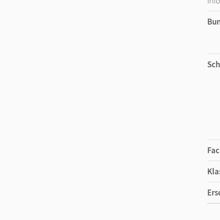
Inf
Bu
Sch
Fac
Kla
Ers
Ma