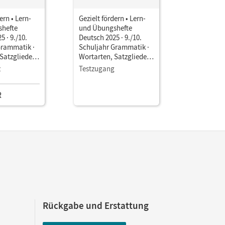
ern • Lern-
Gezielt fördern • Lern-
Gezielt fö
hefte
und Übungshefte
und Übun
5 · 9./10.
Deutsch 2025 · 9./10.
Deutsch 20
Grammatik ·
Schuljahr Grammatik ·
Schuljahr 
Satzglieder,
Wortarten, Satzglieder,
LRS · Text
itsheft als E-
Sätze • Arbeitsheft als E-
Rechtschr
z
Testzugang
Einzellize
Book
Grammati
Stilübung
R
12,50 E
Arbeitshef
Rückgabe und Erstattung