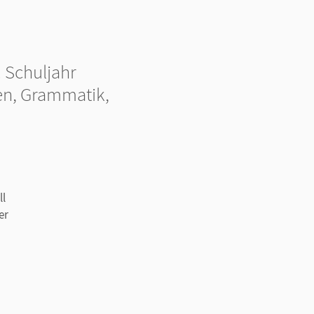
 Schuljahr
ben, Grammatik,
ll
er