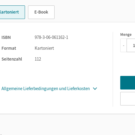
fen
zu nicht individuell lösbaren Aufgaben. Das Arbeitsheft für die
Kartoniert
E-Book
 mit Sachtexten.
- und Übungsheft "Intensivkurs LRS" fördert zuverlässig die
Menge
1
ISBN
978-3-06-061162-1
-
Format
Kartoniert
Seitenzahl
112
Allgemeine Lieferbedingungen und Lieferkosten