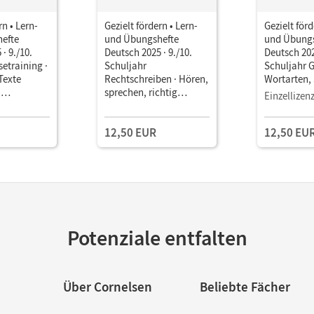
rn • Lern-
Gezielt fördern • Lern-
Gezielt förd
efte
und Übungshefte
und Übungs
· 9./10.
Deutsch 2025 · 9./10.
Deutsch 202
setraining ·
Schuljahr
Schuljahr 
Texte
Rechtschreiben · Hören,
Wortarten, 
•
sprechen, richtig
Sätze • Arbe
Einzellizen
s
schreiben •
Book
it
Thematisches
12,50 EUR
12,50 EU
eger
Arbeitsheft mit
Lösungsbeileger
Potenziale entfalten
Über Cornelsen
Beliebte Fächer