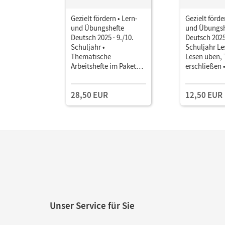
Gezielt fördern • Lern-
Gezielt förde
und Übungshefte
und Übungsh
Deutsch 2025 · 9./10.
Deutsch 2025 
Schuljahr •
Schuljahr Le
Thematische
Lesen üben, 
Arbeitshefte im Paket
erschließen 
Mit Lösungsbeilegern
Thematische
Arbeitsheft m
28,50 EUR
12,50 EUR
Lösungsbeil
Unser Service für Sie