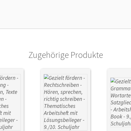
lag
Cornelsen Verlag
or/-in
Engelien, Ute
Zugehörige Produkte