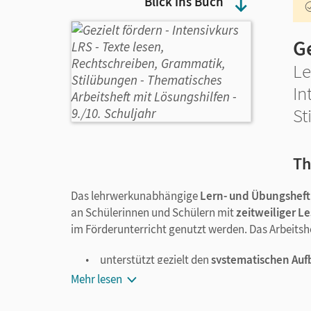
Blick ins Buch
Ge
Le
In
St
Th
Das lehrwerkunabhängige
Lern- und Übungsheft
an Schülerinnen und Schülern mit
zeitweiliger 
im Förderunterricht genutzt werden. Das Arbeitsh
unterstützt gezielt den
systematischen Auf
umfasst
wiederkehrende Lernformen und 
Mehr lesen
garantiert
transparenten Lernerfolg
dank 