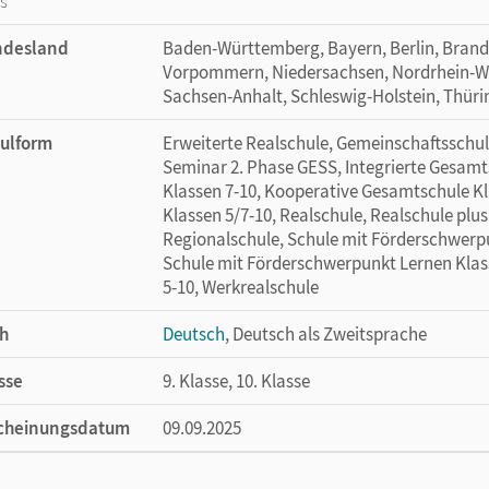
os
ndesland
Baden-Württemberg, Bayern, Berlin, Bran
Vorpommern, Niedersachsen, Nordrhein-Wes
Sachsen-Anhalt, Schleswig-Holstein, Thür
ulform
Erweiterte Realschule, Gemeinschaftsschule
Seminar 2. Phase GESS, Integrierte Gesamt
Klassen 7-10, Kooperative Gesamtschule Kl
Klassen 5/7-10, Realschule, Realschule plus
Regionalschule, Schule mit Förderschwerpu
Schule mit Förderschwerpunkt Lernen Klass
5-10, Werkrealschule
h
Deutsch
, Deutsch als Zweitsprache
sse
9. Klasse, 10. Klasse
cheinungsdatum
09.09.2025
ße
Länge: 29,7 cm, Breite: 21 cm, Höhe: 0,7 cm