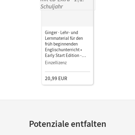
Ginger · Lehr- und
Lernmaterial für den
früh beginnenden
Englischunterricht •
Early Start Edition -
Neubearbeitung · 1./2.
Einzellizenz
Schuljahr Making the
grade with Ginger •
20,99 EUR
Lernstandserhebungen
mit CD-Extra Mit
Hörtexten und
veränderbaren
Aufgaben
Potenziale entfalten