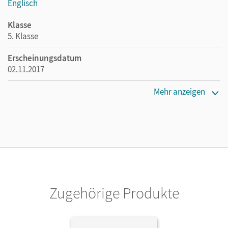
Englisch
Klasse
5. Klasse
Erscheinungsdatum
02.11.2017
Maße
Mehr anzeigen
Länge: 29,8 cm, Breite: 21 cm, Höhe: 0,5 cm
Verlag
Cornelsen Verlag
Autor/-in
Thorne, Sydney
Zugehörige Produkte