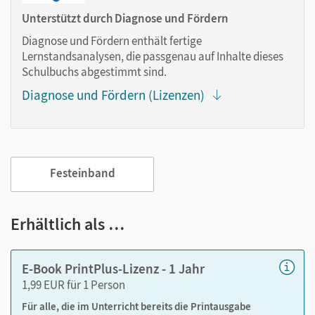
Markierungen setzen
Unterstützt durch Diagnose und Fördern
Text ergänzen
Diagnose und Fördern enthält fertige
Lesezeichen hinzufügen
Lernstandsanalysen, die passgenau auf Inhalte dieses
Suchen im Text
Schulbuchs abgestimmt sind.
Zoomen
Diagnose und Fördern (Lizenzen)
Festeinband
Erhältlich als …
E-Book PrintPlus-Lizenz - 1 Jahr
1,99 EUR für 1 Person
Für alle, die im Unterricht bereits die Printausgabe