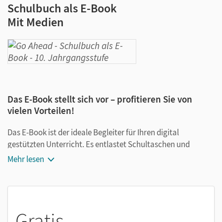
Schulbuch als E-Book
Mit Medien
Das E-Book stellt sich vor – profitieren Sie von
vielen Vorteilen!
Das E-Book ist der ideale Begleiter für Ihren digital
gestützten Unterricht. Es entlastet Schultaschen und
Rucksäcke und ist jederzeit unkompliziert verfügbar.
Mehr lesen
Außerdem unterstützt es mit vielen digitalen Funktionen
das Lehren und Lernen:
Notizen erstellen
Gratis
Markierungen setzen