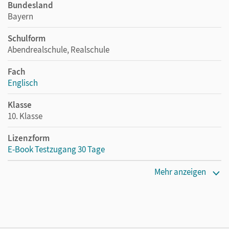
Bundesland
Bayern
Schulform
Abendrealschule, Realschule
Fach
Englisch
Klasse
10. Klasse
Lizenzform
E-Book Testzugang 30 Tage
Erscheinungsdatum
Mehr anzeigen
26.08.2022
Lizenztext
Kostenloser Zugang, um das E-Book 30 Tage lang zu testen