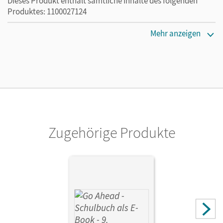
Dieses Produkt enthält sämtliche Inhalte des folgenden
Produktes: 1100027124
Erscheinungsdatum
Mehr anzeigen
21.09.2023
Lizenztext
Die kostengünstige Lizenz für diejenigen, die das E-Book
ein Jahr lang ergänzend zum Print-Titel nutzen möchten.
Diese Lizenz kann nur von Lehrkräften und Schulen
erworben werden.
Zugehörige Produkte
Verlag
Cornelsen Verlag
Autor/-in
Baader, Annette; Kosina, Oliver; Fritze, Martin; Lux-Younts,
Carmen; Berold, Klaus; Ullrich, Petra; Eastwood, John;
Forstner, Christina