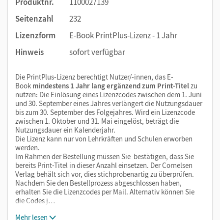
Produktnr.
1100027139
Seitenzahl
232
Lizenzform
E-Book PrintPlus-Lizenz - 1 Jahr
Hinweis
sofort verfügbar
Die PrintPlus-Lizenz berechtigt Nutzer/-innen, das E-
Book
mindestens 1 Jahr lang ergänzend zum Print-Titel
zu
nutzen: Die Einlösung eines Lizenzcodes zwischen dem 1. Juni
und 30. September eines Jahres verlängert die Nutzungsdauer
bis zum 30. September des Folgejahres. Wird ein Lizenzcode
zwischen 1. Oktober und 31. Mai eingelöst, beträgt die
Nutzungsdauer ein Kalenderjahr.
Die Lizenz kann nur von Lehrkräften und Schulen erworben
werden.
Im Rahmen der Bestellung müssen Sie bestätigen, dass Sie
bereits Print-Titel in dieser Anzahl einsetzen. Der Cornelsen
Verlag behält sich vor, dies stichprobenartig zu überprüfen.
Nachdem Sie den Bestellprozess abgeschlossen haben,
erhalten Sie die Lizenzcodes per Mail. Alternativ können Sie
die Codes j…
Mehr lesen