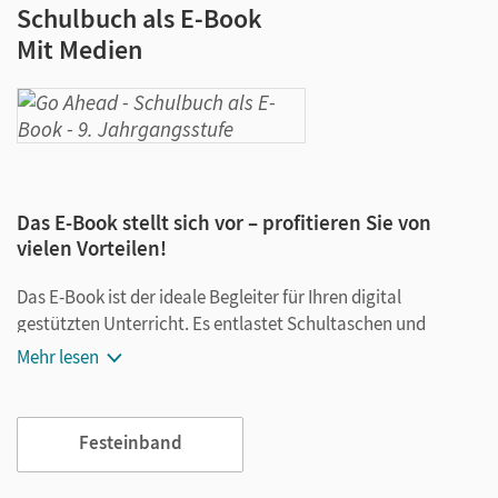
Schulbuch als E-Book
Mit Medien
Das E-Book stellt sich vor – profitieren Sie von
vielen Vorteilen!
Das E-Book ist der ideale Begleiter für Ihren digital
gestützten Unterricht. Es entlastet Schultaschen und
Rucksäcke und ist jederzeit unkompliziert verfügbar.
Mehr lesen
Außerdem unterstützt es mit vielen digitalen Funktionen
das Lehren und Lernen:
Festeinband
Notizen erstellen
Markierungen setzen