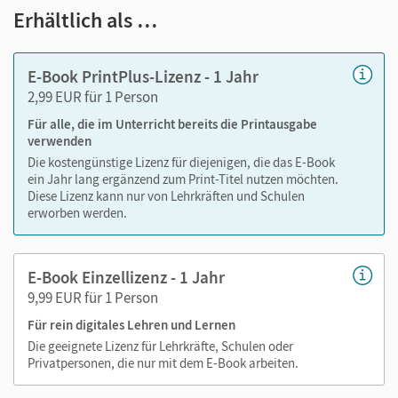
Text ergänzen
Erhältlich als …
Lesezeichen hinzufügen
im Text suchen
E-Book PrintPlus-Lizenz - 1 Jahr
zoomen
2,99 EUR für 1 Person
Für alle, die im Unterricht bereits die Printausgabe
Die Medien sind wichtige Bestandteile dieses E-Books. Sie
verwenden
sind seitengenau platziert, damit Sie und Ihre Schüler/-innen
Die kostengünstige Lizenz für diejenigen, die das E-Book
jederzeit unkompliziert darauf zugreifen können. So
ein Jahr lang ergänzend zum Print-Titel nutzen möchten.
gestalten Sie das Lehren und Lernen zeitsparend und
Diese Lizenz kann nur von Lehrkräften und Schulen
abwechslungsreich. Kein Medienwechsel! Kein
erworben werden.
zeitaufwendiges Suchen!
E-Book Einzellizenz - 1 Jahr
9,99 EUR für 1 Person
Medien in diesem E-Book:
Für rein digitales Lehren und Lernen
Erklärfilme
Die geeignete Lizenz für Lehrkräfte, Schulen oder
Privatpersonen, die nur mit dem E-Book arbeiten.
Audios