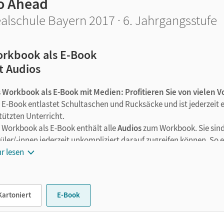
o Ahead
alschule Bayern 2017 · 6. Jahrgangsstufe
rkbook als E-Book
t Audios
 Workbook als E-Book mit Medien: Profitieren Sie von vielen Vo
 E-Book entlastet Schultaschen und Rucksäcke und ist jederzeit e
tützten Unterricht.
 Workbook als E-Book enthält alle
Audios
zum Workbook. Sie sind 
üler/-innen jederzeit unkompliziert darauf zugreifen können. So
echslungsreiches Lernen. Kein Medienwechsel mehr, kein zeitau
r lesen
erdem bietet das Workbook als E-Book viele digitale Funktionen: 
kierungen und Lesezeichen setzen, zoomen. Alternativ zur Textein
em Tabletstift möglich.
Kartoniert
E-Book