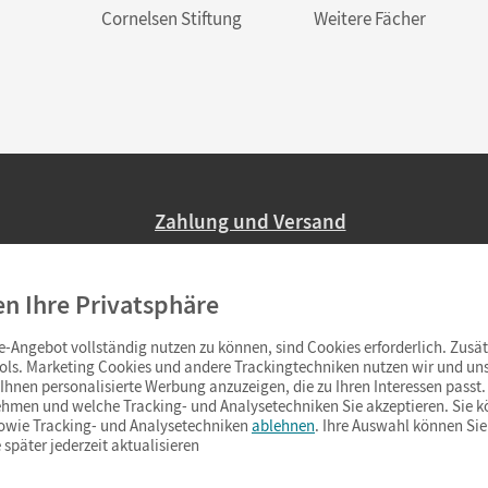
Cornelsen Stiftung
Weitere Fächer
Zahlung und Versand
Nur 2,95 EUR Versandkosten in Deutsc
en Ihre Privatsphäre
Ab 59,– EUR Bestellwert liefern wir ve
(Lieferung in 3–6 Tagen).
-Angebot vollständig nutzen zu können, sind Cookies erforderlich. Zusät
ols. Marketing Cookies und andere Trackingtechniken nutzen wir und uns
hnen personalisierte Werbung anzuzeigen, die zu Ihren Interessen passt. 
hmen und welche Tracking- und Analysetechniken Sie akzeptieren. Sie k
sowie Tracking- und Analysetechniken
ablehnen
. Ihre Auswahl können Sie
 später jederzeit aktualisieren