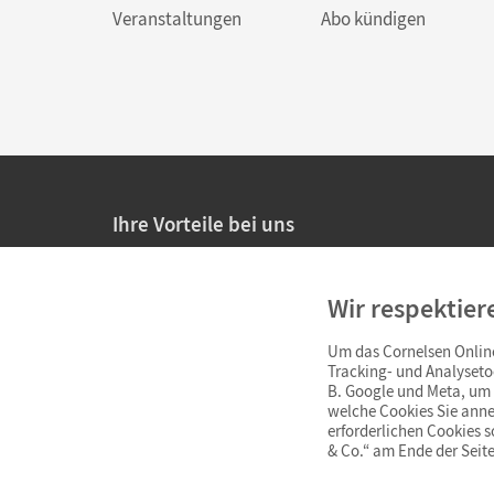
Veranstaltungen
Abo kündigen
Ihre Vorteile bei uns
20% Prüfnachlass für Lehrkräfte
Wir respektier
Persönliche Angebote für Lehrkräfte
Um das Cornelsen Online
Sicheres Einkaufen mit SSL-Verschlüsselung
Tracking- und Analyseto
B. Google und Meta, um I
Verlängerte
Widerrufsfrist
von 4 Wochen
welche Cookies Sie anne
erforderlichen Cookies 
& Co.“ am Ende der Seite
Schnelle und einfache Retourenabwicklung