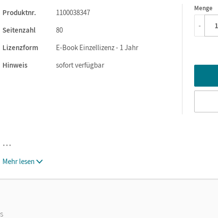
Menge
1
Produktnr.
1100038347
-
Seitenzahl
80
Lizenzform
E-Book Einzellizenz - 1 Jahr
Hinweis
sofort verfügbar
…
Mehr lesen
os