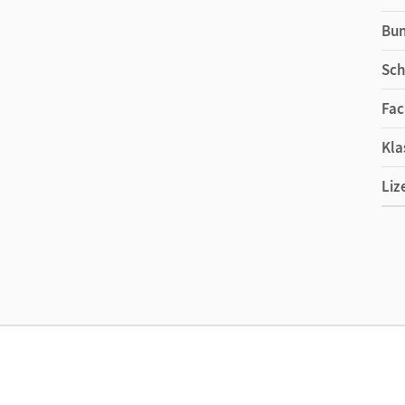
Bu
Sch
Fac
Kla
Liz
Ers
Liz
Ver
Aut