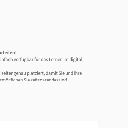
rteilen!
infach verfügbar für das Lernen im digital
seitengenau platziert, damit Sie und Ihre
 ermöglichen Sie zeitsparendes und
fwendiges Suchen.
Texteingabe, im Text suchen, Notizen erstellen,
gabe ist die handschriftliche Bearbeitung mit