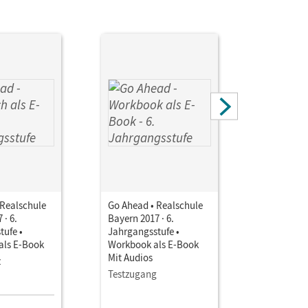
 Realschule
Go Ahead • Realschule
Go Ahead 
 · 6.
Bayern 2017 · 6.
Bayern 201
tufe •
Jahrgangsstufe •
Jahrgangs
als E-Book
Workbook als E-Book
Workbook 
Mit Audios
online
z
Testzugang