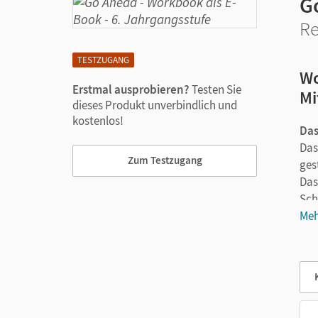
G
Re
TESTZUGANG
Wo
Erstmal ausprobieren?
Testen Sie
Mi
dieses Produkt unverbindlich und
kostenlos!
Das
Das
Zum Testzugang
ges
Das
Sch
abw
Meh
Auß
Mar
ein