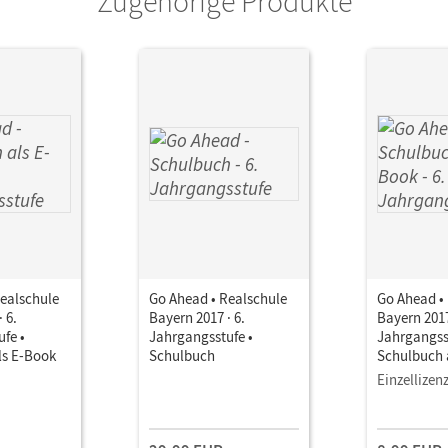
Zugehörige Produkte
ealschule
Go Ahead • Realschule
Go Ahead •
 6.
Bayern 2017 · 6.
Bayern 2017
fe •
Jahrgangsstufe •
Jahrgangss
ls E-Book
Schulbuch
Schulbuch 
Einzellizen