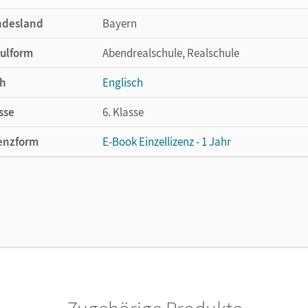
ndesland
Bayern
ulform
Abendrealschule, Realschule
h
Englisch
sse
6. Klasse
enzform
E-Book Einzellizenz - 1 Jahr
cheinungsdatum
11.10.2024
enztext
Die geeignete Lizenz für Lehrkräfte, Schul
arbeiten.
lag
Cornelsen Verlag
or/-in
Kaplan, Rebecca