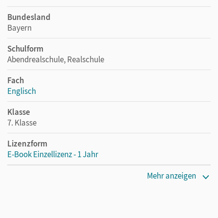
Bundesland
Bayern
Schulform
Abendrealschule, Realschule
Fach
Englisch
Klasse
7. Klasse
Lizenzform
E-Book Einzellizenz - 1 Jahr
Erscheinungsdatum
Mehr anzeigen
10.10.2024
Lizenztext
Die geeignete Lizenz für Lehrkräfte, Schulen oder