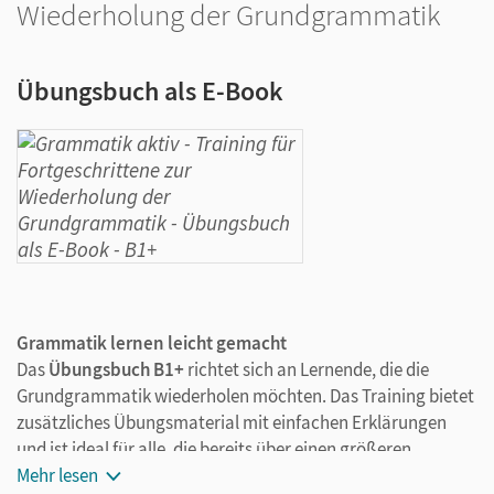
Wiederholung der Grundgrammatik
Übungsbuch als E-Book
Grammatik lernen leicht gemacht
Das
Übungsbuch B1+
richtet sich an Lernende, die die
Grundgrammatik wiederholen möchten. Das Training bietet
zusätzliches Übungsmaterial mit einfachen Erklärungen
und ist ideal für alle, die bereits über einen größeren
Wortschatz verfügen und wichtige Strukturen festigen
Mehr lesen