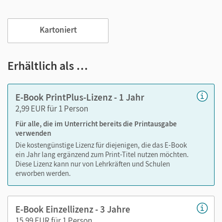
möchten.
Abwechslungsreiche Übungen
Kartoniert
Texte und Dialoge aus beruflichen Situationen und
anderen – auch prüfungsrelevanten – Kontexten
Erhältlich als …
Partnerseiten mit kooperativen Aufgaben, mit denen
Sie die grammatischen Strukturen beim Sprechen
trainieren
E-Book PrintPlus-Lizenz - 1 Jahr
2,99 EUR für 1 Person
Das Training eignet sich für das Selbststudium oder als
kursbegleitendes Material für den Unterricht.
Für alle, die im Unterricht bereits die Printausgabe
verwenden
Die kostengünstige Lizenz für diejenigen, die das E-Book
Mit dem Kauf erhalten Sie einen Code zur Freischaltung des
ein Jahr lang ergänzend zum Print-Titel nutzen möchten.
E-Books auf
mein.cornelsen.de
.
Diese Lizenz kann nur von Lehrkräften und Schulen
Praktische Bearbeitungswerkzeuge, wie z. B. Markieren,
erworben werden.
Textfelder und Notizen, ergänzen im E-Book die
Lehrwerkinhalte.
E-Book Einzellizenz - 3 Jahre
15,99 EUR für 1 Person