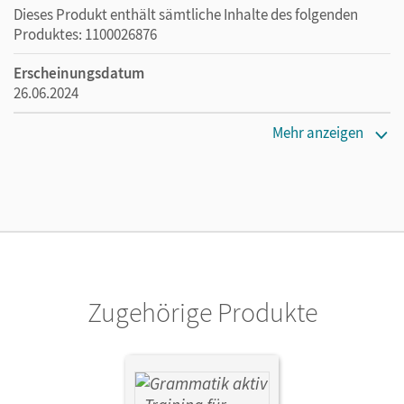
Dieses Produkt enthält sämtliche Inhalte des folgenden
Produktes: 1100026876
Erscheinungsdatum
26.06.2024
Lizenztext
Mehr anzeigen
Die kostengünstige Lizenz für diejenigen, die das E-Book
ein Jahr lang ergänzend zum Print-Titel nutzen möchten.
Diese Lizenz kann nur von Lehrkräften und Schulen
erworben werden.
Verlag
Cornelsen Verlag
Zugehörige Produkte