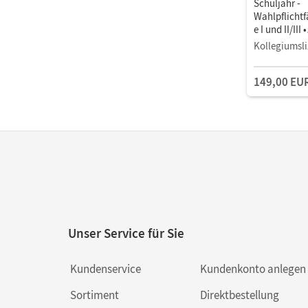
Schuljahr -
Wahlpflicht
e I und II/III •
Unterrichts
Kollegiumsli
Book mit
Lehrkräftema
149,00 EU
und Planung
Unser Service für Sie
Kundenservice
Kundenkonto anlegen
Sortiment
Direktbestellung