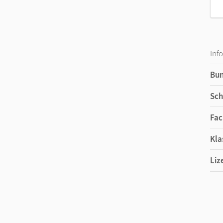
Inf
Bu
Sch
Fac
Kla
Liz
Ers
Liz