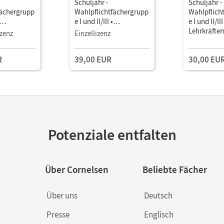
Schuljahr -
Schuljahr -
fächergrupp
Wahlpflichtfächergrupp
Wahlpflich
e I und II/III •
e I und II/III
manager E-
Unterrichtsmanager E-
Lehrkräftem
zenz
Einzellizenz
Book mit
terialien
Lehrkräftematerialien
R
39,00 EUR
30,00 EU
stools
und Planungstools
Potenziale entfalten
Über Cornelsen
Beliebte Fächer
Über uns
Deutsch
Presse
Englisch