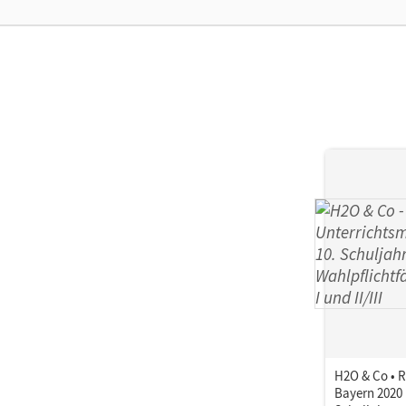
Ver
H2O & Co • R
Bayern 2020 ·