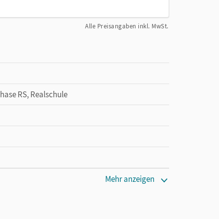
Alle Preisangaben inkl. MwSt.
Phase RS, Realschule
Mehr anzeigen
den Unterrichtsmanager 90 Tage lang zu testen.