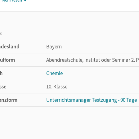
os
ndesland
Bayern
ulform
Abendrealschule, Institut oder Seminar 2. 
h
Chemie
sse
10. Klasse
enzform
Unterrichtsmanager Testzugang - 90 Tage
cheinungsdatum
07.10.2022
enztext
Kostenloser Zugang für Lehrpersonen, um 