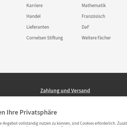
Karriere
Mathematik
Handel
Französisch
Lieferanten
DaF
Cornelsen Stiftung
Weitere Fächer
Zahlung und Versand
Nur 2,95 EUR Versandkosten in Deutsc
en Ihre Privatsphäre
Ab 59,– EUR Bestellwert liefern wir ve
(Lieferung in 3–6 Tagen).
-Angebot vollständig nutzen zu können, sind Cookies erforderlich. Zusät