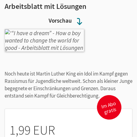
Arbeitsblatt mit Lösungen
Vorschau
Noch heute ist Martin Luther King ein Idol im Kampf gegen
Rassismus für Jugendliche weltweit. Schon als kleiner Junge
begegnete er Einschränkungen und Grenzen. Daraus
entstand sein Kampf für Gleichberechtigung.
I
m
A
b
o
gr
atis
1,99 EUR