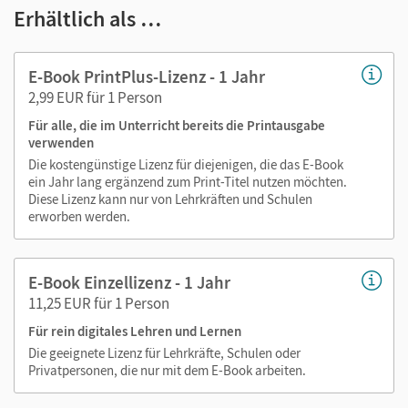
Notizen erstellen
Erhältlich als …
Markierungen setzen
Text ergänzen
E-Book PrintPlus-Lizenz - 1 Jahr
Lesezeichen hinzufügen
2,99 EUR für 1 Person
im Text suchen
Für alle, die im Unterricht bereits die Printausgabe
zoomen
verwenden
Die kostengünstige Lizenz für diejenigen, die das E-Book
Die Medien sind wichtige Bestandteile dieses E-Books. Sie
ein Jahr lang ergänzend zum Print-Titel nutzen möchten.
sind seitengenau platziert, damit Sie und Ihre Schüler/-innen
Diese Lizenz kann nur von Lehrkräften und Schulen
jederzeit unkompliziert darauf zugreifen können. So
erworben werden.
gestalten Sie das Lehren und Lernen zeitsparend und
abwechslungsreich. Kein Medienwechsel! Kein
E-Book Einzellizenz - 1 Jahr
zeitaufwendiges Suchen!
11,25 EUR für 1 Person
Für rein digitales Lehren und Lernen
Medien in diesem E-Book:
Die geeignete Lizenz für Lehrkräfte, Schulen oder
Privatpersonen, die nur mit dem E-Book arbeiten.
Videos