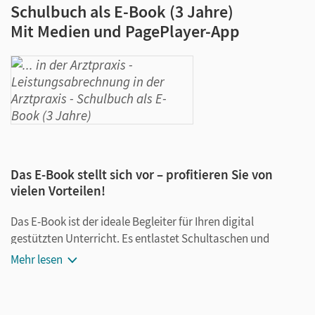
Schulbuch als E-Book (3 Jahre)
Mit Medien und PagePlayer-App
Das E-Book stellt sich vor – profitieren Sie von
vielen Vorteilen!
Das E-Book ist der ideale Begleiter für Ihren digital
gestützten Unterricht. Es entlastet Schultaschen und
Rucksäcke und ist jederzeit unkompliziert verfügbar.
Mehr lesen
Außerdem unterstützt es mit vielen digitalen Funktionen
das Lehren und Lernen: