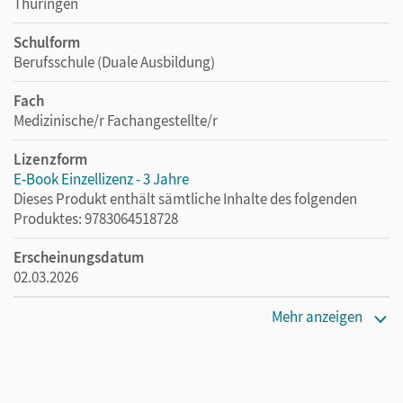
Thüringen
Schulform
Berufsschule (Duale Ausbildung)
Fach
Medizinische/r Fachangestellte/r
Lizenzform
E-Book Einzellizenz - 3 Jahre
Dieses Produkt enthält sämtliche Inhalte des folgenden
Produktes: 9783064518728
Erscheinungsdatum
02.03.2026
Lizenztext
Mehr anzeigen
Die geeignete Lizenz für Lehrkräfte, Schulen oder
Privatpersonen, die nur mit dem E-Book arbeiten.
Verlag