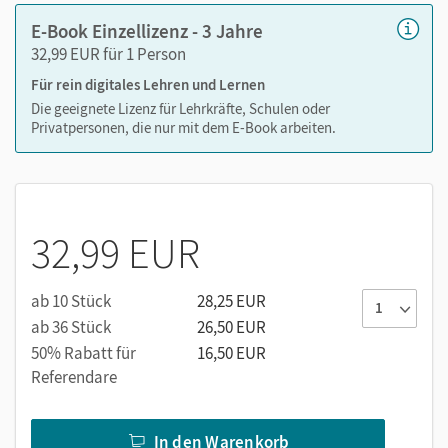
E-Book Einzellizenz - 3 Jahre
Nutzung der E-Books auf Ihrer Lernplattform
32,99 EUR für 1 Person
Sie möchten die E-Books auf Ihrer Lernplattform oder in
Ihrem Learning Management System (LMS) nutzen? Kein
Für rein digitales Lehren und Lernen
Problem! Via LTI-Lizenz lassen sich die digitalen
Die geeignete Lizenz für Lehrkräfte, Schulen oder
Ausgaben ganz einfach in Ihr LMS integrieren. Melden Sie
Privatpersonen, die nur mit dem E-Book arbeiten.
sich bitte bei unseren Fachberater/-innen für die Berufliche
Bildung unter
cornelsen.de/service/berater
Wir freuen uns auf Ihre Anfrage!
32,99 EUR
ab 10 Stück
28,25 EUR
ab 36 Stück
26,50 EUR
50% Rabatt für
16,50 EUR
Referendare
In den Warenkorb