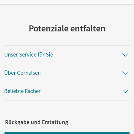
Cornelsen Verlag
Autor/-in
Kelly, Svenja Dawn; Schubert, Susanne; Cyprian, Simone;
Potenziale entfalten
Lehnhardt, Gundel
Unser Service für Sie
Über Cornelsen
Beliebte Fächer
Rückgabe und Erstattung