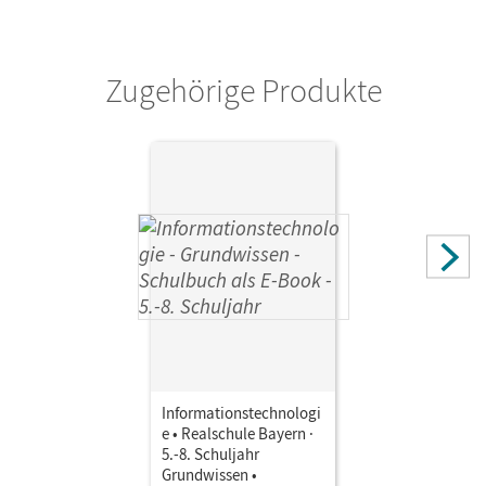
Autor/-in
Radulescu, Theresa; Mingo, Markus; Stelzle, Florian;
Reichel, Julia; Streib, Sabrina; Beck, Julia
Zugehörige Produkte
Informationstechnologi
e • Realschule Bayern ·
5.-8. Schuljahr
Grundwissen •