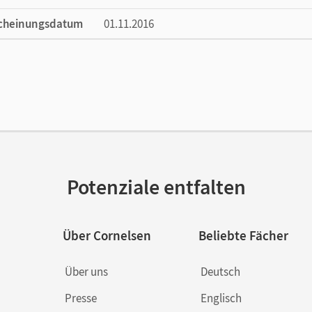
cheinungsdatum
01.11.2016
ße
Länge: 29,7 cm, Breite: 20,9 cm, Höhe: 0,4 
lag
Cornelsen Verlag
or/-in
Löbler, Heidemarie
Potenziale entfalten
Über Cornelsen
Beliebte Fächer
Über uns
Deutsch
Presse
Englisch