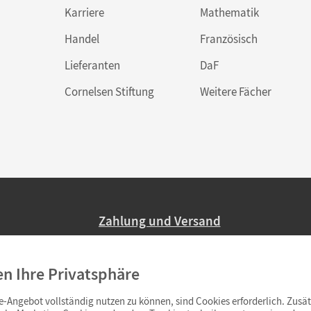
Karriere
Mathematik
Handel
Französisch
Lieferanten
DaF
Cornelsen Stiftung
Weitere Fächer
Zahlung und Versand
Nur 2,95 EUR Versandkosten in Deutsc
en Ihre Privatsphäre
Ab 59,– EUR Bestellwert liefern wir ve
(Lieferung in 3–6 Tagen).
-Angebot vollständig nutzen zu können, sind Cookies erforderlich. Zusät