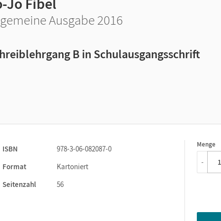
-Jo Fibel
lgemeine Ausgabe 2016
hreiblehrgang B in Schulausgangsschrift
Menge
1
ISBN
978-3-06-082087-0
-
Format
Kartoniert
Seitenzahl
56