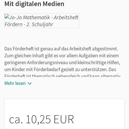
Mit digitalen Medien
Das Förderheft ist genau auf das Arbeitsheft abgestimmt.
Zum gleichen Inhalt gibt es vor allem Aufgaben mit einem
geringeren Anforderungsniveau und kleinschrittige Hilfen,
um Kinder mit Förderbedarf gezielt zu unterstützen. Das
Förderheft ist thematisch seitengleich und kann alternativ
zum Arbeitsheft eingesetzt werden. Es kann auch ergänzend
Mehr lesen
und situativ genutzt werden. So können Sie im Unterricht
die Bedürfnisse aller Kinder berücksichtigen.
ca. 10,25 EUR