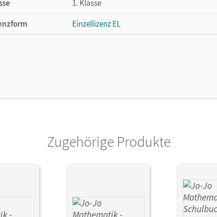
sse
1. Klasse
enzform
Einzellizenz EL
cheinungsdatum
01.11.2017
lag
Cornelsen Verlag
Zugehörige Produkte