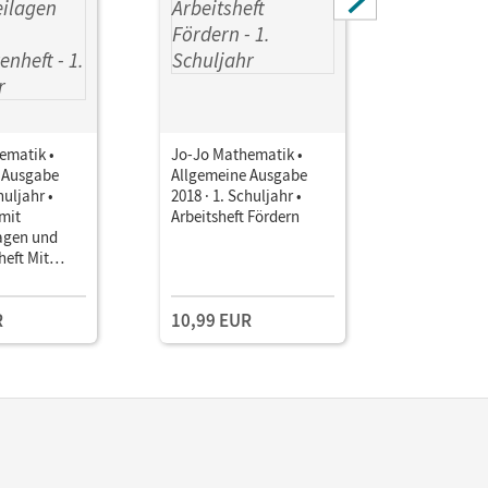
ematik •
Jo-Jo Mathematik •
Jo-Jo Mat
 Ausgabe
Allgemeine Ausgabe
Allgemein
huljahr •
2018 · 1. Schuljahr •
2018 · 1. S
mit
Arbeitsheft Fördern
Arbeitshef
agen und
interakti
eft Mit
online
Medien
R
10,99 EUR
11,25 E