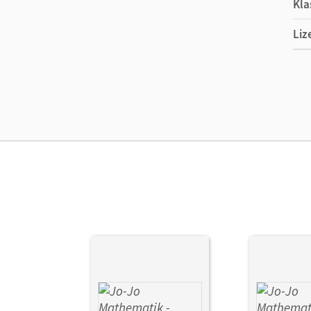
Kla
Liz
Ers
Ver