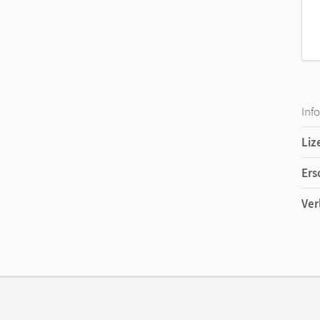
Inf
Liz
Ers
Ver