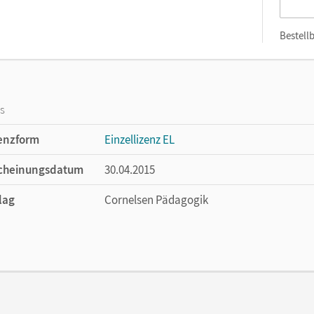
Bestellb
os
enzform
Einzellizenz EL
cheinungsdatum
30.04.2015
lag
Cornelsen Pädagogik