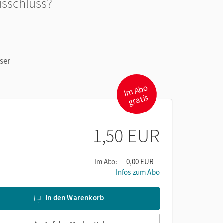
usschluss?
ser
I
m
A
b
o
gr
atis
1,50 EUR
Im Abo:
0,00 EUR
Infos zum Abo
In den Warenkorb