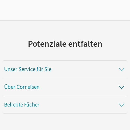
Verlag
Cornelsen Verlag
Autor/-in
Späth, Doris-Carola; Geist, Berthold; Meißner, Aline;
Dittrich, Daniela; Strehl, Hannelore
Potenziale entfalten
Unser Service für Sie
Über Cornelsen
Beliebte Fächer