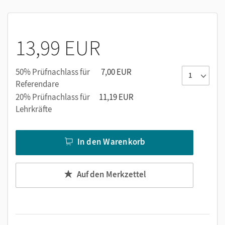
Weitere Aufgaben zur Wissenssicherung
Weiterführend: vielfältige Übungen, Aufgaben zum
naturwissenschaftlichen Handeln oder Sachtexte
13,99 EUR
50% Prüfnachlass für
7,00 EUR
Referendare
20% Prüfnachlass für
11,19 EUR
Lehrkräfte
In den Warenkorb
Auf den Merkzettel