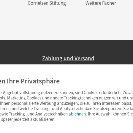
Cornelsen Stiftung
Weitere Fächer
Zahlung und Versand
Nur 2,95 EUR Versandkosten in Deutsc
en Ihre Privatsphäre
Ab 59,– EUR Bestellwert liefern wir ve
(Lieferung in 3–6 Tagen).
-Angebot vollständig nutzen zu können, sind Cookies erforderlich. Zusät
ols. Marketing Cookies und andere Trackingtechniken nutzen wir und uns
hnen personalisierte Werbung anzuzeigen, die zu Ihren Interessen passt. 
hmen und welche Tracking- und Analysetechniken Sie akzeptieren. Sie k
sowie Tracking- und Analysetechniken
ablehnen
. Ihre Auswahl können Sie
 später jederzeit aktualisieren