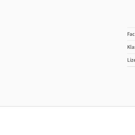
Fac
Kla
Liz
Ers
Ver