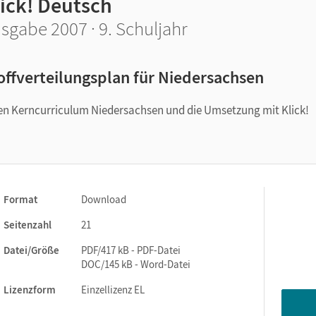
lick! Deutsch
sgabe 2007 · 9. Schuljahr
offverteilungsplan für Niedersachsen
len Kerncurriculum Niedersachsen und die Umsetzung mit Klick!
Format
Download
Seitenzahl
21
Datei/Größe
PDF/417 kB - PDF-Datei
DOC/145 kB - Word-Datei
Lizenzform
Einzellizenz EL