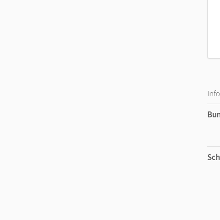
Inf
Bu
Sch