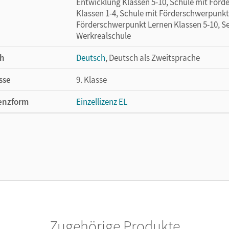
Entwicklung Klassen 5-10, Schule mit Förd
Klassen 1-4, Schule mit Förderschwerpunkt 
Förderschwerpunkt Lernen Klassen 5-10, Se
Werkrealschule
h
Deutsch
, Deutsch als Zweitsprache
sse
9. Klasse
enzform
Einzellizenz EL
cheinungsdatum
19.04.2012
lag
Cornelsen Verlag
Zugehörige Produkte