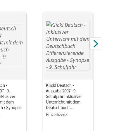
sch •
Klick! Deutsch •
Klick! Deu
7 · 9.
Ausgabe 2007 · 9.
Ausgabe 20
nklusiver
Schuljahr Inklusiver
Schuljahr 
 mit dem
Unterricht mit dem
Unterrich
h • Synopse
Deutschbuch
Deutschb
Differenzierende
Differenz
z
Einzellizenz
Einzellize
Ausgabe • Synopse
Ausgabe •
Hessen