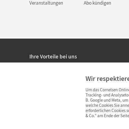
Veranstaltungen
Abo kündigen
Ihre Vorteile bei uns
20% Prüfnachlass für Lehrkräfte
Wir respektier
Persönliche Angebote für Lehrkräfte
Um das Cornelsen Online
Sicheres Einkaufen mit SSL-Verschlüsselung
Tracking- und Analyseto
B. Google und Meta, um I
Verlängerte
Widerrufsfrist
von 4 Wochen
welche Cookies Sie anne
erforderlichen Cookies 
& Co.“ am Ende der Seite
Schnelle und einfache Retourenabwicklung