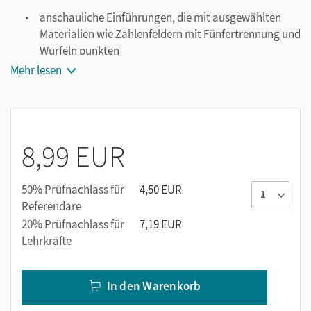
anschauliche Einführungen, die mit ausgewählten
Materialien wie Zahlenfeldern mit Fünfertrennung und
Würfeln punkten
wenige Übungsformate pro Seite, die für einen
Mehr lesen
aufgeräumten Gesamteindruck sorgen
gut strukturierte und motivierende Aufgaben, die den
Schülerinnen und Schülern mathematische
Zusammenhänge bewusstmachen
8,99 EUR
automatisierende Übungen, die das Wissen festigen
Das-kann-ich-schon-Seiten, die den Lernenden die
50% Prüfnachlass für
4,50 EUR
Gelegenheit geben, den erzielten Lernfortschritt zu
Referendare
erkennen und selbst einzuschätzen
20% Prüfnachlass für
7,19 EUR
Merkwissen, das in jedem Heft auf der letzten Seite
Lehrkräfte
kompakt zusammengefasst wird
In den Warenkorb