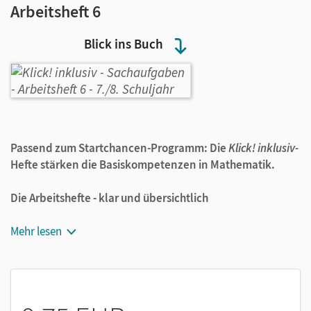
Arbeitsheft 6
Blick ins Buch
Passend zum Startchancen-Programm: Die
Klick! inklusiv-
Hefte stärken die Basiskompetenzen in Mathematik.
Die Arbeitshefte - klar und übersichtlich
Start ins Thema:
Überprüfen der
Mehr lesen
Eingangsvoraussetzungen, Aktivieren des Vorwissens
S
o
geht es:
anschauliche Darstellung und Festigung
des neuen Inhalts
Übungsseiten in einer angemessenen Progression