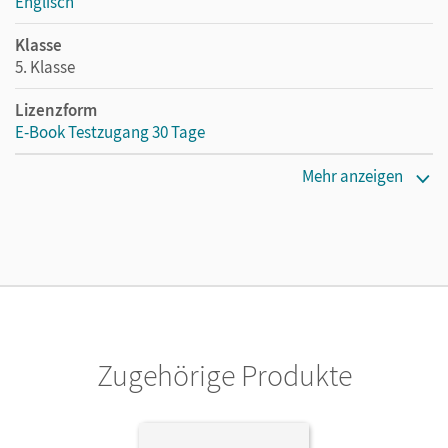
Englisch
Klasse
5. Klasse
Lizenzform
E-Book Testzugang 30 Tage
Erscheinungsdatum
Mehr anzeigen
17.11.2023
Lizenztext
Kostenloser Zugang, um das E-Book 30 Tage lang zu testen
Verlag
Cornelsen Verlag
Zugehörige Produkte
Autor/-in
Koch, Martina; Rudolph, Berit; Güthler, Miriam