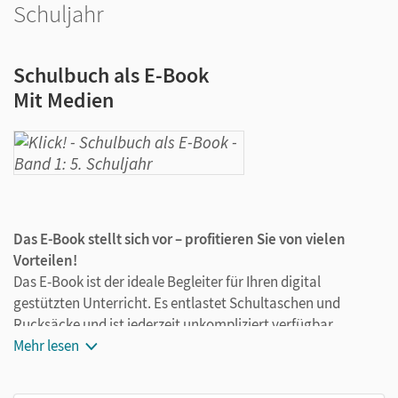
Schuljahr
Schulbuch als E-Book
Mit Medien
Das E-Book stellt sich vor – profitieren Sie von vielen
Vorteilen!
Das E-Book ist der ideale Begleiter für Ihren digital
gestützten Unterricht. Es entlastet Schultaschen und
Rucksäcke und ist jederzeit unkompliziert verfügbar.
Außerdem unterstützt es mit vielen digitalen Funktionen
Mehr lesen
das Lehren und Lernen: