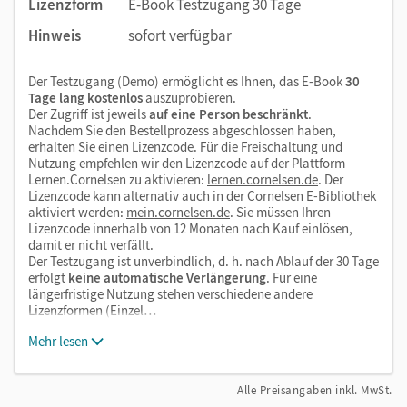
Lizenzform
E-Book Testzugang 30 Tage
Überprüfung des individuellen Lernfortschritts (auch
verfügbar als Materialpaket in der Cornelsen Lernen
Hinweis
sofort verfügbar
App)
Der Testzugang (Demo) ermöglicht es Ihnen, das E-Book
30
Die Medien sind wichtige Bestandteile dieses E-Books. Sie
Tage lang kostenlos
auszuprobieren.
Der Zugriff ist jeweils
auf eine Person beschränkt
.
sind seitengenau platziert, damit Sie und Ihre Schüler/-innen
Nachdem Sie den Bestellprozess abgeschlossen haben,
jederzeit unkompliziert darauf zugreifen können. So
erhalten Sie einen Lizenzcode. Für die Freischaltung und
gestalten Sie das Lehren und Lernen zeitsparend und
Nutzung empfehlen wir den Lizenzcode auf der Plattform
Lernen.Cornelsen zu aktivieren:
lernen.cornelsen.de
. Der
abwechslungsreich. Kein Medienwechsel! Kein
Lizenzcode kann alternativ auch in der Cornelsen E-Bibliothek
zeitaufwendiges Suchen!
aktiviert werden:
mein.cornelsen.de
. Sie müssen Ihren
Lizenzcode innerhalb von 12 Monaten nach Kauf einlösen,
damit er nicht verfällt.
Wir empfehlen die Nutzung aller digitalen Angebote auf
Der Testzugang ist unverbindlich, d. h. nach Ablauf der 30 Tage
unserer Lehr- und Lernplattform lernen.cornelsen.de
erfolgt
keine automatische Verlängerung
. Für eine
längerfristige Nutzung stehen verschiedene andere
Lizenzformen (Einzel…
Mehr lesen
Alle Preisangaben inkl. MwSt.