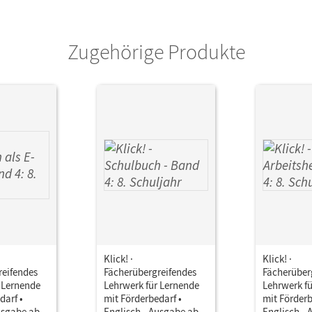
Zugehörige Produkte
Klick! ·
Klick! ·
reifendes
Fächerübergreifendes
Fächerüber
 Lernende
Lehrwerk für Lernende
Lehrwerk f
darf •
mit Förderbedarf •
mit Förderb
usgabe ab
Englisch - Ausgabe ab
Englisch -