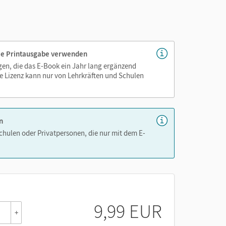
 individuellen Bedürfnisse Ihrer Lernenden
 die Printausgabe verwenden
igen, die das E-Book ein Jahr lang ergänzend
e Lizenz kann nur von Lehrkräften und Schulen
n
igen Überprüfung des individuellen
Schulen oder Privatpersonen, die nur mit dem E-
elsen Lernen App)
genau platziert, damit Sie und Ihre Schüler/-innen
as Lehren und Lernen zeitsparend und
hen!
9,99 EUR
Lehr- und Lernplattform lernen.cornelsen.de
+