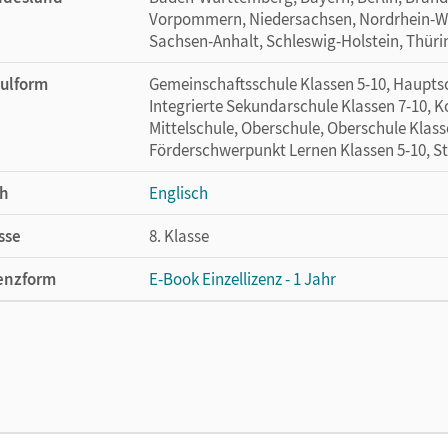
Vorpommern, Niedersachsen, Nordrhein-Wes
Sachsen-Anhalt, Schleswig-Holstein, Thür
ulform
Gemeinschaftsschule Klassen 5-10, Hauptsc
Integrierte Sekundarschule Klassen 7-10, 
Mittelschule, Oberschule, Oberschule Klass
Förderschwerpunkt Lernen Klassen 5-10, St
h
Englisch
sse
8. Klasse
enzform
E-Book Einzellizenz - 1 Jahr
enztext
Die geeignete Lizenz für Lehrkräfte, Schul
arbeiten.
lag
Cornelsen Verlag