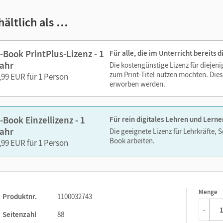
zoomen
hältlich als …
: Mit barrierefreien Funktionen
– damit Sie noch besser auf die
bereitet sind.
-Book PrintPlus-Lizenz - 1
Für alle, die im Unterricht bereits
ien in diesem E-Book:
ahr
Die kostengünstige Lizenz für diejen
zum Print-Titel nutzen möchten. Dies
,99 EUR für 1 Person
Audios
erworben werden.
Videos
Neu: Hilfen zu den Aufgaben
-Book Einzellizenz - 1
Für rein digitales Lehren und Lerne
interaktive Quizzes zum ergänzenden Üben und zur eigenständ
ahr
Die geeignete Lizenz für Lehrkräfte, 
Lernfortschritts (auch verfügbar als Materialpaket in der Corn
Book arbeiten.
,99 EUR für 1 Person
 Medien sind wichtige Bestandteile dieses E-Books. Sie sind seiten
erzeit unkompliziert darauf zugreifen können. So gestalten Sie d
echslungsreich. Kein Medienwechsel! Kein zeitaufwendiges Suc
Menge
1
Produktnr.
1100032743
 empfehlen die Nutzung aller digitalen Angebote auf unserer 
-
Seitenzahl
88