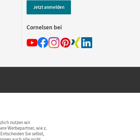
Jetzt anmelden
Cornelsen bei
hland beim Kauf im Cornelsen Onlineshop.
rsandkostenfrei innerhalb Deutschlands
zlich nutzen wir
ere Werbepartner, wie z.
Entscheiden Sie selbst,
önnen auch alle nicht