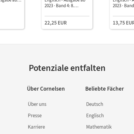
: 8.
2023 · Band 4: 8.
2023 · Band 
Schulbuch
Schuljahr • Schulbuch
Schuljahr •
it Medien
Mit digitalen Medien
Mit Audios
22,25 EUR
13,75 EU
interaktiv
Potenziale entfalten
Über Cornelsen
Beliebte Fächer
Über uns
Deutsch
Presse
Englisch
Karriere
Mathematik