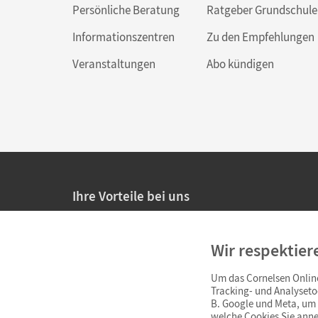
Persönliche Beratung
Ratgeber Grundschule
Informationszentren
Zu den Empfehlungen
Veranstaltungen
Abo kündigen
Ihre Vorteile bei uns
20% Prüfnachlass für Lehrkräfte
Wir respektier
Persönliche Angebote für Lehrkräfte
Um das Cornelsen Online
Sicheres Einkaufen mit SSL-Verschlüsselung
Tracking- und Analyseto
B. Google und Meta, um I
Verlängerte
Widerrufsfrist
von 4 Wochen
welche Cookies Sie anne