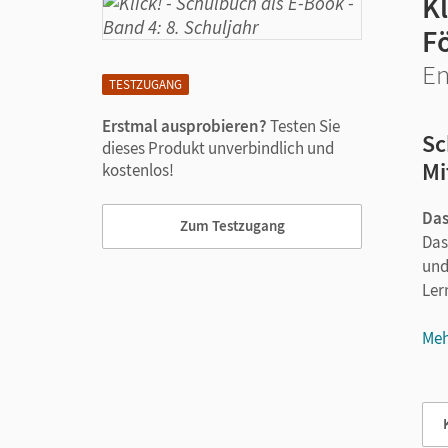
K
F
En
TESTZUGANG
Erstmal ausprobieren?
Testen Sie
Sc
dieses Produkt unverbindlich und
Mi
kostenlos!
Das
Zum Testzugang
Das
und
Ler
Meh