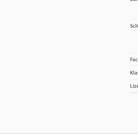
Sch
Fac
Kla
Liz
Liz
Ver