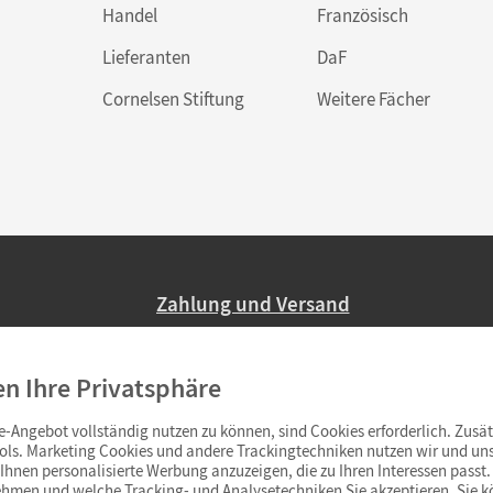
Handel
Französisch
Lieferanten
DaF
Cornelsen Stiftung
Weitere Fächer
Zahlung und Versand
Nur 2,95 EUR Versandkosten in Deutsc
en Ihre Privatsphäre
Ab 59,– EUR Bestellwert liefern wir ve
(Lieferung in 3–6 Tagen).
-Angebot vollständig nutzen zu können, sind Cookies erforderlich. Zusät
ols. Marketing Cookies und andere Trackingtechniken nutzen wir und uns
hnen personalisierte Werbung anzuzeigen, die zu Ihren Interessen passt. 
hmen und welche Tracking- und Analysetechniken Sie akzeptieren. Sie k