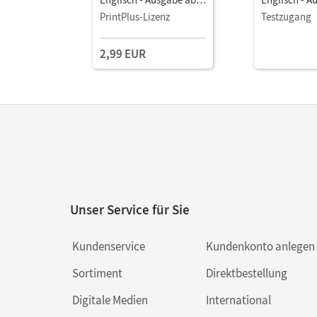
2023 · Band 4: 8.
2023 · Band 4
PrintPlus-Lizenz
Testzugang
Schuljahr • Schulbuch
Schuljahr • 
als E-Book Mit Medien
als E-Book M
2,99 EUR
Unser Service für Sie
Kundenservice
Kundenkonto anlegen
Sortiment
Direktbestellung
Digitale Medien
International