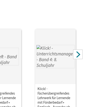
Klick! ·
Klick! ·
greifendes
Fächerübergreifendes
Fächerübe
ür Lernende
Lehrwerk für Lernende
Lehrwerk 
edarf •
mit Förderbedarf •
mit Förder
 Ausgabe ab
Englisch - Ausgabe ab
Englisch 