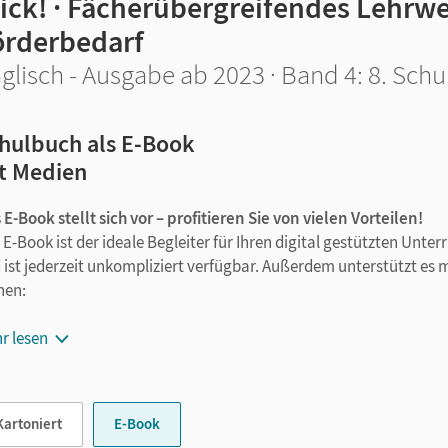
lick! · Fächerübergreifendes Lehrw
örderbedarf
glisch - Ausgabe ab 2023 · Band 4: 8. Schu
hulbuch als E-Book
t Medien
 E-Book stellt sich vor – profitieren Sie von vielen Vorteilen!
 E-Book ist der ideale Begleiter für Ihren digital gestützten Unte
 ist jederzeit unkompliziert verfügbar. Außerdem unterstützt es 
nen:
Notizen erstellen
r lesen
Markierungen setzen
Text ergänzen
Lesezeichen hinzufügen
Kartoniert
E-Book
im Text suchen