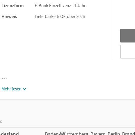
Lizenzform
E-Book Einzellizenz - 1 Jahr
Hinweis
Lieferbarkeit: Oktober 2026
…
Mehr lesen
os
ndesland
Baden-Württemberg, Bayern, Berlin, Bran