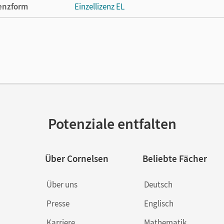
enzform
Einzellizenz EL
cheinungsdatum
01.01.2004
lag
Cornelsen Verlag
Potenziale entfalten
Über Cornelsen
Beliebte Fächer
Über uns
Deutsch
Presse
Englisch
Karriere
Mathematik