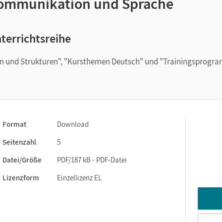
ommunikation und Sprache
terrichtsreihe
men und Strukturen", "Kursthemen Deutsch" und "Trainingsprogr
Format
Download
Seitenzahl
5
Datei/Größe
PDF/187 kB - PDF-Datei
Lizenzform
Einzellizenz EL