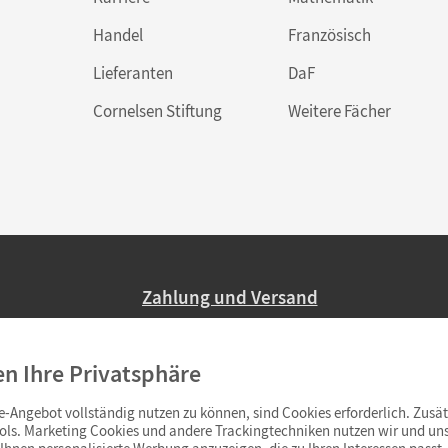
Handel
Französisch
Lieferanten
DaF
Cornelsen Stiftung
Weitere Fächer
Zahlung und Versand
Nur 2,95 EUR Versandkosten in Deutsc
en Ihre Privatsphäre
Ab 59,– EUR Bestellwert liefern wir ve
(Lieferung in 3–6 Tagen).
-Angebot vollständig nutzen zu können, sind Cookies erforderlich. Zusät
ols. Marketing Cookies und andere Trackingtechniken nutzen wir und uns