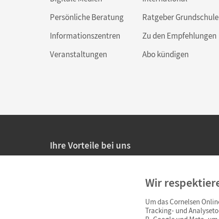
Persönliche Beratung
Ratgeber Grundschule
Informationszentren
Zu den Empfehlungen
Veranstaltungen
Abo kündigen
Ihre Vorteile bei uns
20% Prüfnachlass für Lehrkräfte
Wir respektier
Persönliche Angebote für Lehrkräfte
Um das Cornelsen Online
Sicheres Einkaufen mit SSL-Verschlüsselung
Tracking- und Analyseto